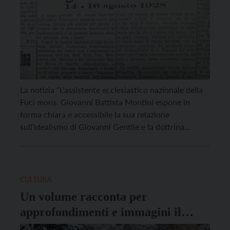
La notizia “L’assistente ecclesiastico nazionale della
Fuci mons. Giovanni Battista Montini espone in
forma chiara e accessibile la sua relazione
sull’idealismo di Giovanni Gentile e la dottrina
cattolica, facendo un’acuta critica dell’idealismo
gentiliano additando quella che è l’unica via sicura
sulla quale l’umano ingegno può camminare senza
tema di essere fuorviato, cioè la concezione cristiana
CULTURA
[…]
Un volume racconta per
approfondimenti e immagini il
Santuario di San Romedio