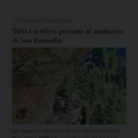
pertanto il tradizionale piatto del pellegrino e
neanche il tradizionale incontro con le autorità. È
anche […]
GLI ITINERARI DI CAVAZZANI
Tutti i sentieri portano al santuario
di San Romedio
San Romedio sembra sia vissuto nei primi decenni
dopo l’anno 1000 e la cappella costruita sul luogo