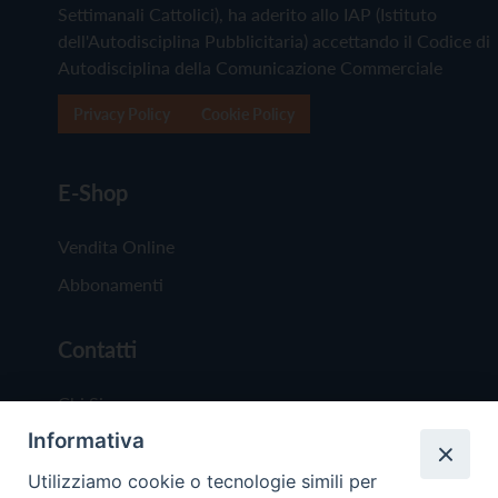
Settimanali Cattolici), ha aderito allo IAP (Istituto
dell'Autodisciplina Pubblicitaria) accettando il Codice di
Autodisciplina della Comunicazione Commerciale
Privacy Policy
Cookie Policy
E-Shop
Vendita Online
Abbonamenti
Contatti
Chi Siamo
Informativa
Redazione
Scrivici
Utilizziamo cookie o tecnologie simili per