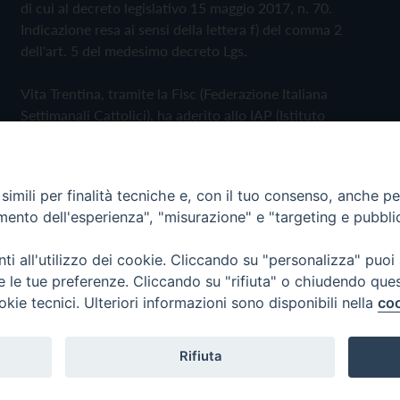
di cui al decreto legislativo 15 maggio 2017, n. 70.
Indicazione resa ai sensi della lettera f) del comma 2
dell'art. 5 del medesimo decreto Lgs.
Vita Trentina, tramite la Fisc (Federazione Italiana
Settimanali Cattolici), ha aderito allo IAP (Istituto
dell'Autodisciplina Pubblicitaria) accettando il Codice di
Autodisciplina della Comunicazione Commerciale
imili per finalità tecniche e, con il tuo consenso, anche per 
Privacy Policy
Cookie Policy
amento dell'esperienza", "misurazione" e "targeting e pubbli
i all'utilizzo dei cookie. Cliccando su "personalizza" puoi
 Trentina Editrice
re le tue preferenze. Cliccando su "rifiuta" o chiudendo que
okie tecnici. Ulteriori informazioni sono disponibili nella
coo
Rifiuta