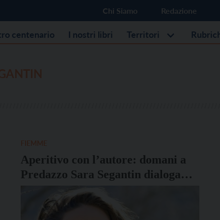
Chi Siamo
Redazione
stro centenario
I nostri libri
Territori
Rubric
EGANTIN
FIEMME
Aperitivo con l’autore: domani a
Predazzo Sara Segantin dialoga
con Massimo Bernardi