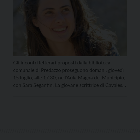
Gli incontri letterari proposti dalla biblioteca
comunale di Predazzo proseguono domani, giovedì
15 luglio, alle 17.30, nell’Aula Magna del Municipio,
con Sara Segantin. La giovane scrittrice di Cavalese
presenterà il suo ultimo romanzo “Non siamo eroi”
pubblicato da Fabbri Editori. La drammaticità della
tempesta Vaia vissuta in prima persona dalla
scrittrice, sconvolge anche la vita […]