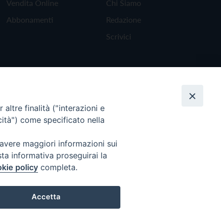
Vendita Online
Chi Siamo
Abbonamenti
Redazione
Scrivici
altre finalità ("interazioni e
cità") come specificato nella
 avere maggiori informazioni sui
sta informativa proseguirai la
kie policy
completa.
Torna all'inizio
Accetta