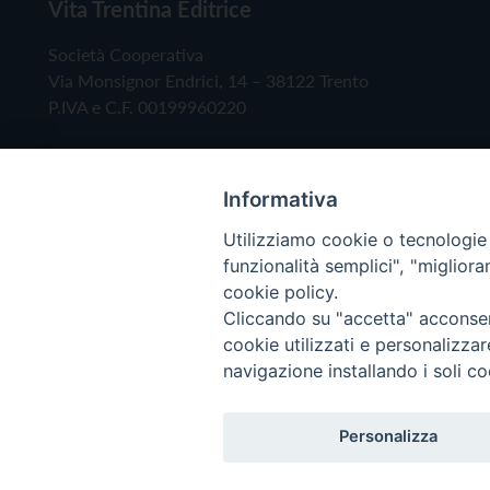
Vita Trentina Editrice
Società Cooperativa
Via Monsignor Endrici, 14 – 38122 Trento
P.IVA e C.F. 00199960220
Informativa
Utilizziamo cookie o tecnologie s
funzionalità semplici", "miglior
cookie policy.
Cliccando su "accetta" acconsent
Copyright © 2019 - Tutti i diritti riservati - Vita
cookie utilizzati e personalizza
navigazione installando i soli co
Privacy Policy
Personalizza