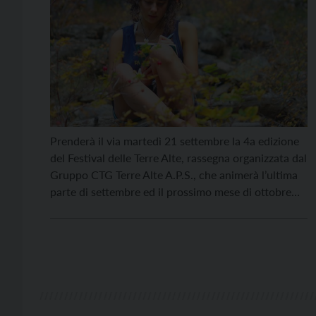
Prenderà il via martedì 21 settembre la 4a edizione
del Festival delle Terre Alte, rassegna organizzata dal
Gruppo CTG Terre Alte A.P.S., che animerà l’ultima
parte di settembre ed il prossimo mese di ottobre
2021. Il primo incontro, martedì 21 alle ore 20.30
presso la Sala Polifunzionale dell’Oratorio
Parrocchia di S. Antonio, in Via S. […]