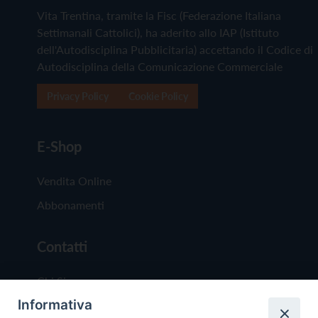
Vita Trentina, tramite la Fisc (Federazione Italiana
Settimanali Cattolici), ha aderito allo IAP (Istituto
dell'Autodisciplina Pubblicitaria) accettando il Codice di
Autodisciplina della Comunicazione Commerciale
Privacy Policy
Cookie Policy
E-Shop
Vendita Online
Abbonamenti
Contatti
Chi Siamo
Informativa
Redazione