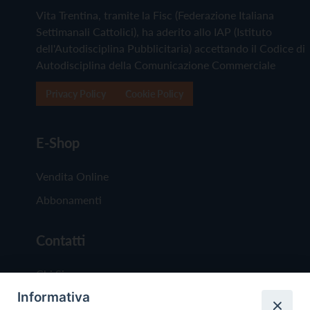
Vita Trentina, tramite la Fisc (Federazione Italiana
Settimanali Cattolici), ha aderito allo IAP (Istituto
dell'Autodisciplina Pubblicitaria) accettando il Codice di
Autodisciplina della Comunicazione Commerciale
Privacy Policy
Cookie Policy
E-Shop
Vendita Online
Abbonamenti
Contatti
Chi Siamo
Informativa
Redazione