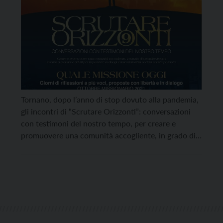
Tornano, dopo l’anno di stop dovuto alla pandemia,
gli incontri di “Scrutare Orizzonti”: conversazioni
con testimoni del nostro tempo, per creare e
promuovere una comunità accogliente, in grado di
costruire legami intorno a giovani e adulti, per
rispondere ai disagi esistenziali della società
contemporanea. “Oggi, dopo sofferenze e
limitazioni, sperando di essere sulla via della […]