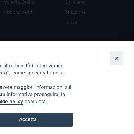
Vendita Online
Chi Siamo
Abbonamenti
Redazione
Scrivici
altre finalità ("interazioni e
cità") come specificato nella
 avere maggiori informazioni sui
sta informativa proseguirai la
kie policy
completa.
Torna all'inizio
Accetta