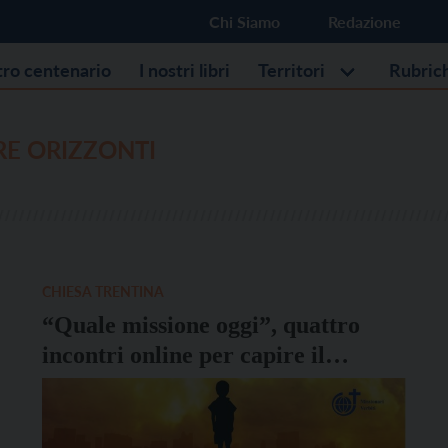
Chi Siamo
Redazione
stro centenario
I nostri libri
Territori
Rubric
RE ORIZZONTI
CHIESA TRENTINA
“Quale missione oggi”, quattro
incontri online per capire il
presente