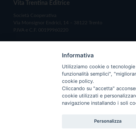
Vita Trentina Editrice
Società Cooperativa
Via Monsignor Endrici, 14 – 38122 Trento
P.IVA e C.F. 00199960220
Informativa
Utilizziamo cookie o tecnologie s
funzionalità semplici", "miglior
cookie policy.
Cliccando su "accetta" acconsent
Copyright © 2019 - Tutti i diritti riservati - Vita
cookie utilizzati e personalizza
navigazione installando i soli co
Privacy Policy
Personalizza