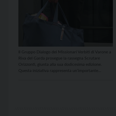
Il Gruppo Dialogo dei Missionari Verbiti di Varone a
Riva del Garda prosegue la rassegna Scrutare
Orizzonti, giunta alla sua dodicesima edizione.
Questa iniziativa rappresenta un’importante
occasione di confronto e riflessione con testimoni
del nostro tempo, con l’obiettivo di creare una
comunità accogliente e solidale, capace di costruire
legami significativi tra giovani e adulti per […]