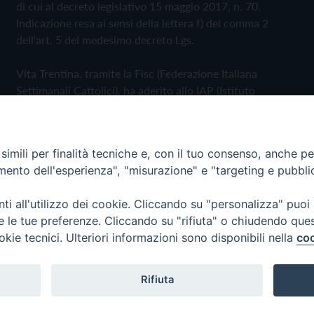
di cui al decreto legislativo 15 maggio 2017, n. 70.
Indicazione resa ai sensi della lettera f) del comma 2
dell'art. 5 del medesimo decreto Lgs.
Vita Trentina, tramite la Fisc (Federazione Italiana
Settimanali Cattolici), ha aderito allo IAP (Istituto
dell'Autodisciplina Pubblicitaria) accettando il Codice di
Autodisciplina della Comunicazione Commerciale
imili per finalità tecniche e, con il tuo consenso, anche per 
Privacy Policy
Cookie Policy
amento dell'esperienza", "misurazione" e "targeting e pubbli
i all'utilizzo dei cookie. Cliccando su "personalizza" puoi
 Trentina Editrice
re le tue preferenze. Cliccando su "rifiuta" o chiudendo que
okie tecnici. Ulteriori informazioni sono disponibili nella
coo
Rifiuta