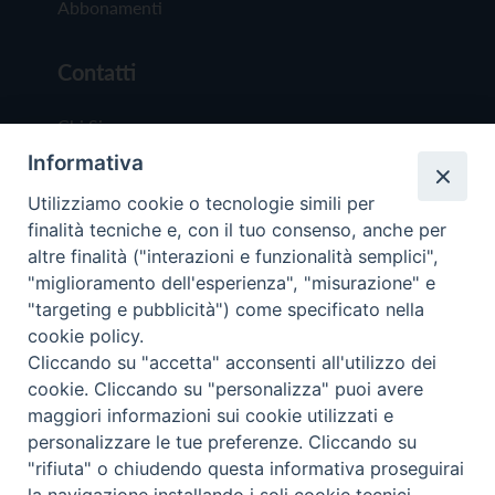
Abbonamenti
Contatti
Chi Siamo
Informativa
Redazione
Scrivici
Utilizziamo cookie o tecnologie simili per
finalità tecniche e, con il tuo consenso, anche per
altre finalità ("interazioni e funzionalità semplici",
"miglioramento dell'esperienza", "misurazione" e
"targeting e pubblicità") come specificato nella
cookie policy.
Copyright © 2019 - Tutti i diritti riservati - Vit
Cliccando su "accetta" acconsenti all'utilizzo dei
Trentina Editrice
cookie. Cliccando su "personalizza" puoi avere
maggiori informazioni sui cookie utilizzati e
Privacy Policy
personalizzare le tue preferenze. Cliccando su
Torna all'inizi
"rifiuta" o chiudendo questa informativa proseguirai