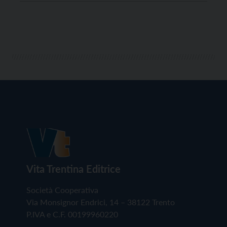
giorni infatti, tutte le operatrici dovranno sottoporsi
ad un programma di screening dedicato, con […]
Vita Trentina Editrice
Società Cooperativa
Via Monsignor Endrici, 14 – 38122 Trento
P.IVA e C.F. 00199960220