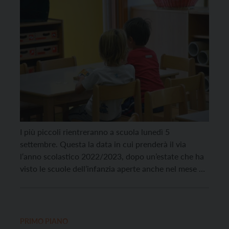
I più piccoli rientreranno a scuola lunedì 5
settembre. Questa la data in cui prenderà il via
l‘anno scolastico 2022/2023, dopo un’estate che ha
visto le scuole dell’infanzia aperte anche nel mese di
luglio. Sono quasi 13mila (12.702, per l’esattezza) i
bambini e le bambine iscritte al nuovo anno
scolastico. Di questi il 61 per […]
PRIMO PIANO