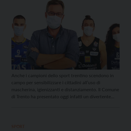
Anche i campioni dello sport trentino scendono in
campo per sensibilizzare i cittadini all’uso di
mascherina, igienizzanti e distanziamento. Il Comune
di Trento ha presentato oggi infatti un divertente
video che vede protagonisti i capitani delle tre
principali squadre cittadine, Silvia Fondriest della
Trentino Rosa Volley, Toto Forray dell’Aquila Basket
Trento e Simone Giannelli della […]
SPORT