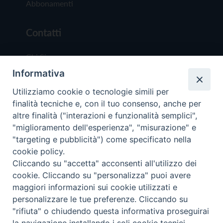
Abbonamenti
Contatti
Chi Siamo
Informativa
Redazione
Scrivici
Utilizziamo cookie o tecnologie simili per
finalità tecniche e, con il tuo consenso, anche per
altre finalità ("interazioni e funzionalità semplici",
"miglioramento dell'esperienza", "misurazione" e
"targeting e pubblicità") come specificato nella
cookie policy.
Copyright © 2019 - Tutti i diritti riservati - Vit
Cliccando su "accetta" acconsenti all'utilizzo dei
Trentina Editrice
cookie. Cliccando su "personalizza" puoi avere
maggiori informazioni sui cookie utilizzati e
Privacy Policy
personalizzare le tue preferenze. Cliccando su
Torna all'inizi
"rifiuta" o chiudendo questa informativa proseguirai