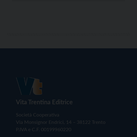
trovava in trasferta a San Giovanni in Marignano
(Rimini) per giocare l’ultimo match del girone di
andata […]
Vita Trentina Editrice
Società Cooperativa
Via Monsignor Endrici, 14 – 38122 Trento
P.IVA e C.F. 00199960220