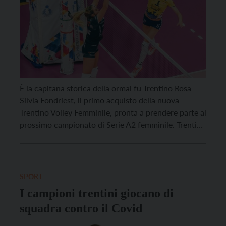
È la capitana storica della ormai fu Trentino Rosa
Silvia Fondriest, il primo acquisto della nuova
Trentino Volley Femminile, pronta a prendere parte al
prossimo campionato di Serie A2 femminile. Trentina
doc, roveretana, classe 1988, Fondriest è un nome
assai noto agli appassionati di pallavolo della
provincia, visti i suoi lunghissimi e fortunati trascorsi
con […]
SPORT
I campioni trentini giocano di
squadra contro il Covid