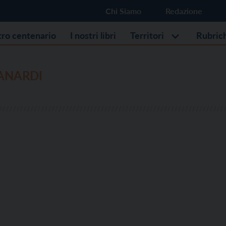
Chi Siamo
Redazione
stro centenario
I nostri libri
Territori
Rubric
ZANARDI