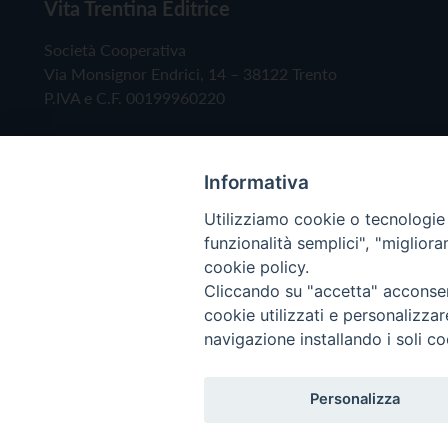
Vita Trentina Editrice
Società Cooperativa
Via Monsignor Endrici, 14 – 38122 Trento
P.IVA e C.F. 00199960220
Informativa
Utilizziamo cookie o tecnologie s
funzionalità semplici", "miglior
cookie policy.
Cliccando su "accetta" acconsent
Copyright © 2019 - Tutti i diritti riservati - Vita
cookie utilizzati e personalizza
navigazione installando i soli co
Privacy Policy
Personalizza