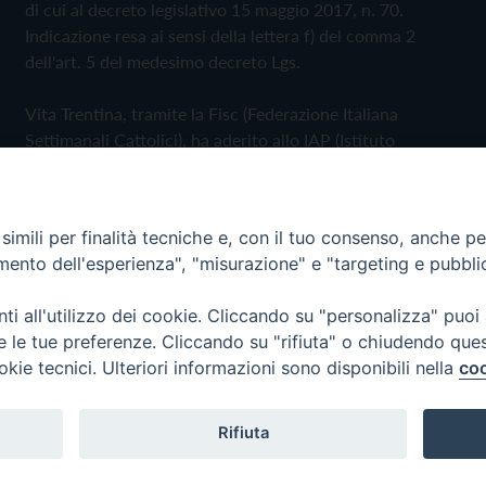
di cui al decreto legislativo 15 maggio 2017, n. 70.
Indicazione resa ai sensi della lettera f) del comma 2
dell'art. 5 del medesimo decreto Lgs.
Vita Trentina, tramite la Fisc (Federazione Italiana
Settimanali Cattolici), ha aderito allo IAP (Istituto
dell'Autodisciplina Pubblicitaria) accettando il Codice di
Autodisciplina della Comunicazione Commerciale
imili per finalità tecniche e, con il tuo consenso, anche per 
Privacy Policy
Cookie Policy
amento dell'esperienza", "misurazione" e "targeting e pubbli
i all'utilizzo dei cookie. Cliccando su "personalizza" puoi
 Trentina Editrice
re le tue preferenze. Cliccando su "rifiuta" o chiudendo que
okie tecnici. Ulteriori informazioni sono disponibili nella
coo
Rifiuta