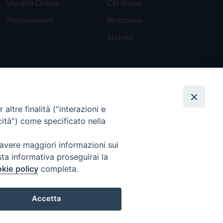
Vendita Online
Chi Siamo
Abbonamenti
Redazione
Scrivici
altre finalità ("interazioni e
cità") come specificato nella
 avere maggiori informazioni sui
sta informativa proseguirai la
kie policy
completa.
Torna all'inizio
Accetta