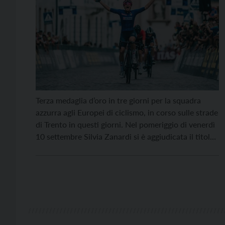
Terza medaglia d’oro in tre giorni per la squadra
azzurra agli Europei di ciclismo, in corso sulle strade
di Trento in questi giorni. Nel pomeriggio di venerdì
10 settembre Silvia Zanardi si è aggiudicata il titolo
Europeo Donne Under 23, regolando d’autorità uno
sprint a tre prima su traguardo di piazza Duomo.
Reduce dai tre […]