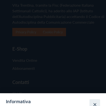
Vita Trentina, tramite la Fisc (Federazione Italiana
Settimanali Cattolici), ha aderito allo IAP (Istituto
dell'Autodisciplina Pubblicitaria) accettando il Codice di
Autodisciplina della Comunicazione Commerciale
Privacy Policy
Cookie Policy
E-Shop
Vendita Online
Abbonamenti
Contatti
Chi Siamo
Informativa
Redazione