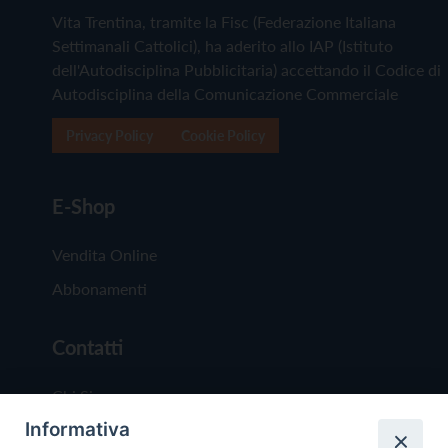
Vita Trentina, tramite la Fisc (Federazione Italiana
Settimanali Cattolici), ha aderito allo IAP (Istituto
dell'Autodisciplina Pubblicitaria) accettando il Codice di
Autodisciplina della Comunicazione Commerciale
Privacy Policy
Cookie Policy
E-Shop
Vendita Online
Abbonamenti
Contatti
Chi Siamo
Informativa
Redazione