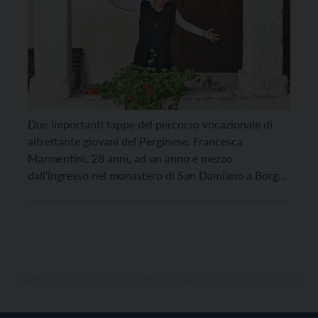
Due importanti tappe del percorso vocazionale di
altrettante giovani del Perginese. Francesca
Marmentini, 28 anni, ad un anno e mezzo
dall’ingresso nel monastero di San Damiano a Borgo
Valsugana ha vissuto mercoledì 24 marzo il rito della
Vestizione, che segna l’avvio del percorso di
noviziato con le sorelle Clarisse. Un rito privato,
come previsto dal […]