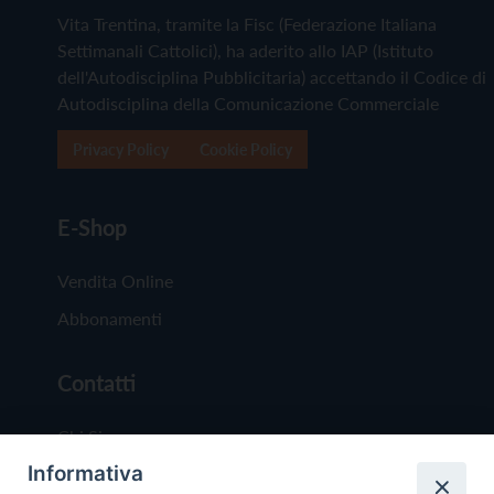
Vita Trentina, tramite la Fisc (Federazione Italiana
Settimanali Cattolici), ha aderito allo IAP (Istituto
dell'Autodisciplina Pubblicitaria) accettando il Codice di
Autodisciplina della Comunicazione Commerciale
Privacy Policy
Cookie Policy
E-Shop
Vendita Online
Abbonamenti
Contatti
Chi Siamo
Informativa
Redazione