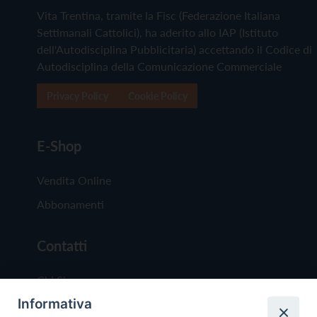
Vita Trentina, tramite la Fisc (Federazione Italiana
Settimanali Cattolici), ha aderito allo IAP (Istituto
dell'Autodisciplina Pubblicitaria) accettando il Codice di
Autodisciplina della Comunicazione Commerciale
Privacy Policy
Cookie Policy
E-Shop
Vendita Online
Abbonamenti
Contatti
Chi Siamo
Informativa
Redazione