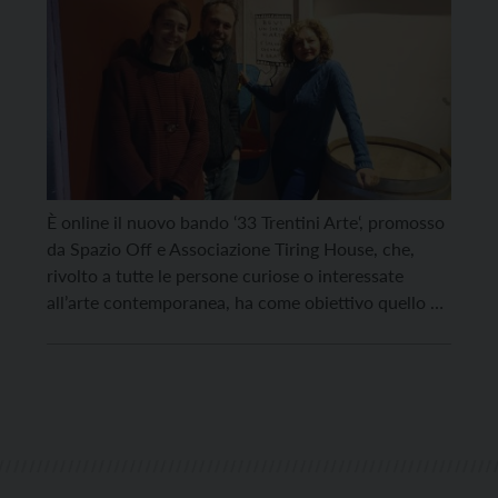
È online il nuovo bando ‘33 Trentini Arte‘, promosso
da Spazio Off e Associazione Tiring House, che,
rivolto a tutte le persone curiose o interessate
all’arte contemporanea, ha come obiettivo quello di
costruire un gruppo di visitatori e visitatrici
‘speciali’, che potranno condividere assieme un
percorso di visite studiate ad hoc presso i principali
luoghi […]