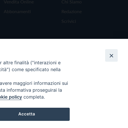
Vendita Online
Chi Siamo
Abbonamenti
Redazione
Scrivici
altre finalità ("interazioni e
cità") come specificato nella
 avere maggiori informazioni sui
sta informativa proseguirai la
kie policy
completa.
Torna all'inizio
Accetta