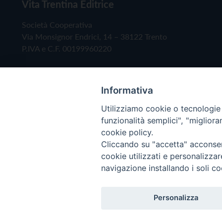
Vita Trentina Editrice
Società Cooperativa
Via Monsignor Endrici, 14 – 38122 Trento
P.IVA e C.F. 00199960220
Informativa
Utilizziamo cookie o tecnologie s
funzionalità semplici", "miglior
cookie policy.
Cliccando su "accetta" acconsent
Copyright © 2019 - Tutti i diritti riservati - Vita
cookie utilizzati e personalizza
navigazione installando i soli co
Privacy Policy
Personalizza