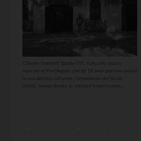
Chiude i battenti Spazio Off, il piccolo spazio
teatrale in Port’Aquila che da 18 anni portava avanti
la sua attività culturale. I proprietari dei locali,
infatti, hanno deciso di venderli e non hanno
rinnovato il contratto d’affitto per i prossimi anni
all’associazione. Spazio Off adesso si concentrerà
sul progetto “33 Trentini”, il format che da […]