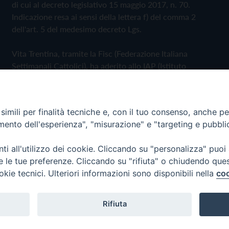
di cui al decreto legislativo 15 maggio 2017, n. 70.
Indicazione resa ai sensi della lettera f) del comma 2
dell'art. 5 del medesimo decreto Lgs.
Vita Trentina, tramite la Fisc (Federazione Italiana
Settimanali Cattolici), ha aderito allo IAP (Istituto
dell'Autodisciplina Pubblicitaria) accettando il Codice di
Autodisciplina della Comunicazione Commerciale
imili per finalità tecniche e, con il tuo consenso, anche per 
Privacy Policy
Cookie Policy
amento dell'esperienza", "misurazione" e "targeting e pubbli
i all'utilizzo dei cookie. Cliccando su "personalizza" puoi
 Trentina Editrice
re le tue preferenze. Cliccando su "rifiuta" o chiudendo que
okie tecnici. Ulteriori informazioni sono disponibili nella
coo
Rifiuta