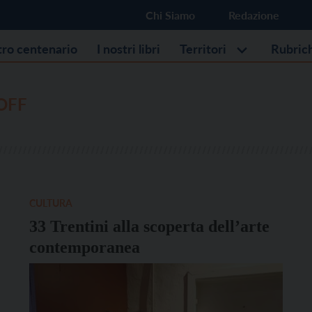
Chi Siamo
Redazione
stro centenario
I nostri libri
Territori
Rubric
OFF
CULTURA
33 Trentini alla scoperta dell’arte
contemporanea