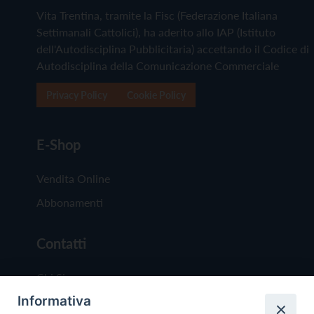
Vita Trentina, tramite la Fisc (Federazione Italiana
Settimanali Cattolici), ha aderito allo IAP (Istituto
dell'Autodisciplina Pubblicitaria) accettando il Codice di
Autodisciplina della Comunicazione Commerciale
Privacy Policy
Cookie Policy
E-Shop
Vendita Online
Abbonamenti
Contatti
Chi Siamo
Informativa
Redazione