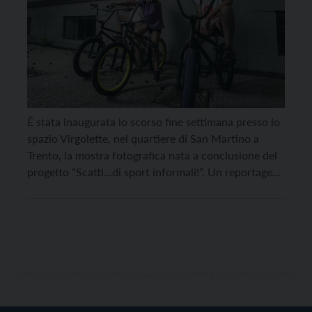
È stata inaugurata lo scorso fine settimana presso lo
spazio Virgolette, nel quartiere di San Martino a
Trento, la mostra fotografica nata a conclusione del
progetto “Scatti…di sport informali!”. Un reportage
fotografico costituitosi in parallelo ad un percorso di
avvicinamento e conoscenza agli sporti informali
quali la bmx, lo skate, l’arrampicata e la slackline,
promosso […]