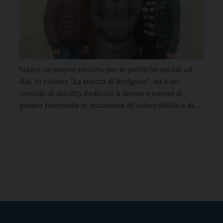
Nasce un nuovo servizio per le politiche sociali ad
Ala. Si chiama “La stanza di Antigone”, ed è un
servizio di ascolto dedicato a donne e minori di
genere femminile in situazione di vulnerabilità o di
momentanea difficoltà. Ad occuparsi di questa
iniziativa è la neo-nata associazione “Nessuno mi
giudichi”, che metterà a disposizione un […]