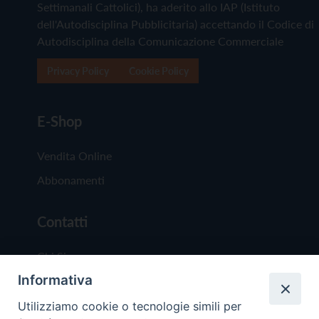
Settimanali Cattolici), ha aderito allo IAP (Istituto
dell'Autodisciplina Pubblicitaria) accettando il Codice di
Autodisciplina della Comunicazione Commerciale
Privacy Policy
Cookie Policy
E-Shop
Vendita Online
Abbonamenti
Contatti
Chi Siamo
Informativa
Redazione
Scrivici
Utilizziamo cookie o tecnologie simili per