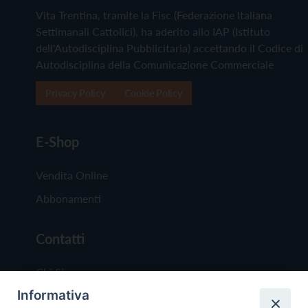
Vita Trentina, tramite la Fisc (Federazione Italiana
Settimanali Cattolici), ha aderito allo IAP (Istituto
dell'Autodisciplina Pubblicitaria) accettando il Codice di
Autodisciplina della Comunicazione Commerciale
Privacy Policy
Cookie Policy
E-Shop
Vendita Online
Abbonamenti
Contatti
Chi Siamo
Informativa
Redazione