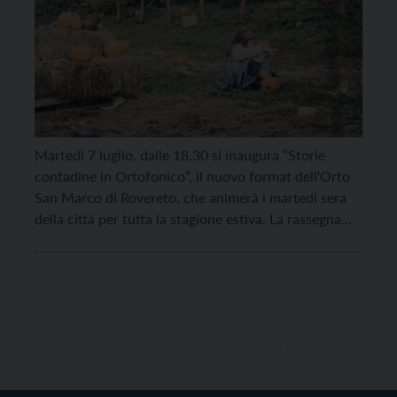
Martedì 7 luglio, dalle 18.30 si inaugura “Storie
contadine in Ortofonico”, il nuovo format dell’Orto
San Marco di Rovereto, che animerà i martedì sera
della città per tutta la stagione estiva. La rassegna
unisce cultura, convivialità e musica: il sound unico
di dj Fronza farà da cornice a proposte culturali
sempre diverse, spaziando tra reading […]