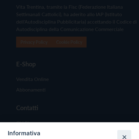
Vita Trentina, tramite la Fisc (Federazione Italiana
Settimanali Cattolici), ha aderito allo IAP (Istituto
dell'Autodisciplina Pubblicitaria) accettando il Codice di
Autodisciplina della Comunicazione Commerciale
Privacy Policy
Cookie Policy
E-Shop
Vendita Online
Abbonamenti
Contatti
Chi Siamo
Informativa
Redazione