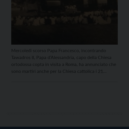
Mercoledì scorso Papa Francesco, incontrando
Tawadros II, Papa d’Alessandria, capo della Chiesa
ortodossa copta in visita a Roma, ha annunciato che
sono martiri anche per la Chiesa cattolica i 21
cristiani copti assassinati nel 2015 dai jihadisti
dell’Isis, Stato islamico. Un grande gesto. Ne
attendiamo un altro. Il 20 maggio ricorre
l’anniversario della strage di […]