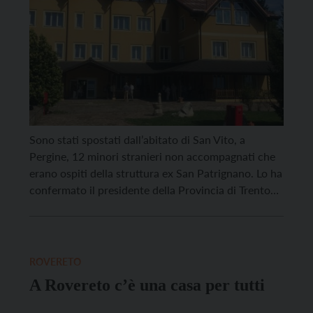
Sono stati spostati dall’abitato di San Vito, a
Pergine, 12 minori stranieri non accompagnati che
erano ospiti della struttura ex San Patrignano. Lo ha
confermato il presidente della Provincia di Trento
Maurizio Fugatti al sindaco di Pergine Roberto Oss
Emer. L’incarico di spostare i minori è stato
conferito al Dipartimento attività sociali della
Provincia. I […]
ROVERETO
A Rovereto c’è una casa per tutti