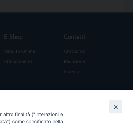
E-Shop
Contatti
Vendita Online
Chi Siamo
Abbonamenti
Redazione
Scrivici
altre finalità ("interazioni e
cità") come specificato nella