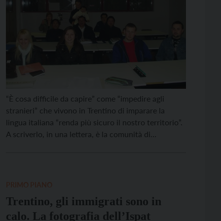
“È cosa difficile da capire” come “impedire agli
stranieri” che vivono in Trentino di imparare la
lingua italiana “renda più sicuro il nostro territorio”.
A scriverlo, in una lettera, è la comunità di
insegnanti di italiano della Cooperativa sociale
Samuele. A pochi giorni dal voto per le elezioni
provinciali del 22 ottobre, Cooperativa Samuele
ricorda […]
PRIMO PIANO
Trentino, gli immigrati sono in
calo. La fotografia dell’Ispat