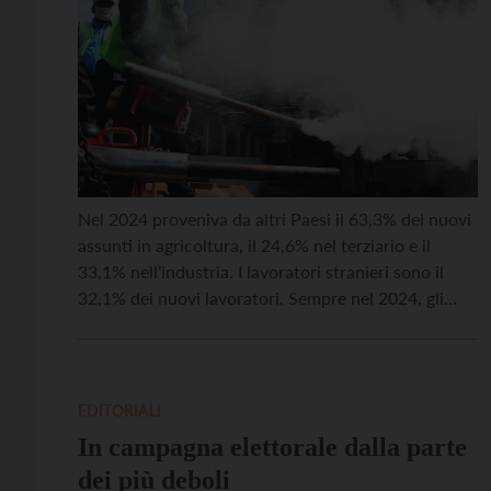
Nel 2024 proveniva da altri Paesi il 63,3% dei nuovi
assunti in agricoltura, il 24,6% nel terziario e il
33,1% nell’industria. I lavoratori stranieri sono il
32,1% dei nuovi lavoratori. Sempre nel 2024, gli
occupati totali erano 219.782, in crescita del 3,2%,
il numero di lavoratori stranieri è aumentato invece
del 5,2%. L’incidenza complessiva dei […]
EDITORIALI
In campagna elettorale dalla parte
dei più deboli