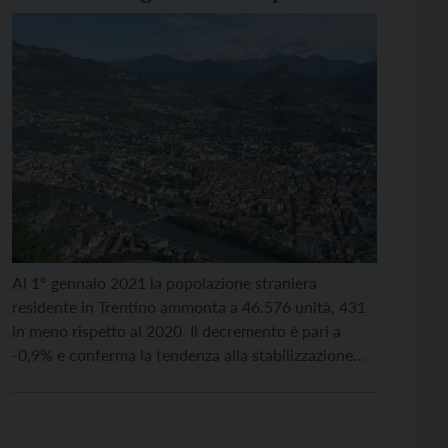
Al 1° gennaio 2021 la popolazione straniera
residente in Trentino ammonta a 46.576 unità, 431
in meno rispetto al 2020. Il decremento è pari a
-0,9% e conferma la tendenza alla stabilizzazione
della popolazione straniera residente degli ultimi
anni. Gli stranieri costituiscono l’8,6% della
popolazione residente totale. La provincia di Trento