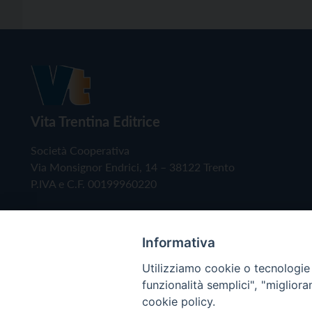
Vita Trentina Editrice
Società Cooperativa
Via Monsignor Endrici, 14 – 38122 Trento
P.IVA e C.F. 00199960220
Informativa
Utilizziamo cookie o tecnologie s
funzionalità semplici", "miglior
cookie policy.