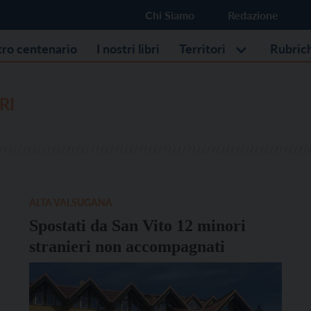
Chi Siamo
Redazione
stro centenario
I nostri libri
Territori
Rubric
RI
ALTA VALSUGANA
Spostati da San Vito 12 minori
stranieri non accompagnati