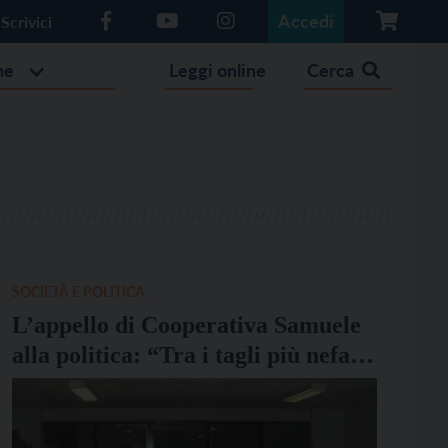
Accedi
Scrivici
he
Leggi online
Cerca
SOCIETÀ E POLITICA
L’appello di Cooperativa Samuele
alla politica: “Tra i tagli più nefasti
quello delle lezioni di italiano per
stranieri”