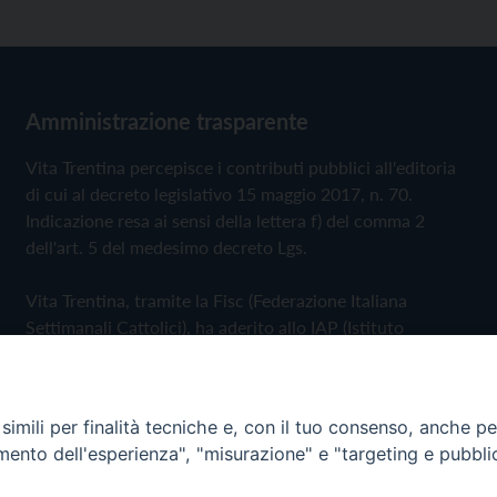
Amministrazione trasparente
Vita Trentina percepisce i contributi pubblici all'editoria
di cui al decreto legislativo 15 maggio 2017, n. 70.
Indicazione resa ai sensi della lettera f) del comma 2
dell'art. 5 del medesimo decreto Lgs.
Vita Trentina, tramite la Fisc (Federazione Italiana
Settimanali Cattolici), ha aderito allo IAP (Istituto
dell'Autodisciplina Pubblicitaria) accettando il Codice di
Autodisciplina della Comunicazione Commerciale
imili per finalità tecniche e, con il tuo consenso, anche per 
Privacy Policy
Cookie Policy
amento dell'esperienza", "misurazione" e "targeting e pubbli