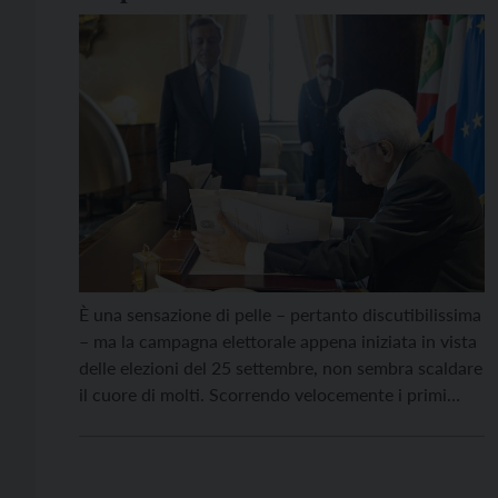
È una sensazione di pelle – pertanto discutibilissima
– ma la campagna elettorale appena iniziata in vista
delle elezioni del 25 settembre, non sembra scaldare
il cuore di molti. Scorrendo velocemente i primi
sondaggi (per quanto possano valere) parrebbe che
l’azzoppamento del governo Draghi non abbia
suscitato consenso tra gli italiani e che, anzi, sia […]