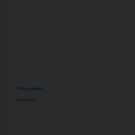
feroci”. Racconta di “vittime, carnefici, samaritani”
(il sottotitolo) degli ultimi due anni, ma la ferocia ha
scritto già altre pagine in questi primi drammatici
giorni d’ottobre […]
Primo piano
Meridiani