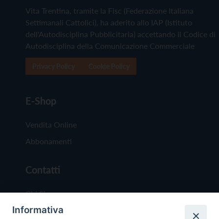
Vita Trentina, tramite la Fisc (Federazione Italiana
Settimanali Cattolici), ha aderito allo IAP (Istituto
dell'Autodisciplina Pubblicitaria) accettando il Codice di
Autodisciplina della Comunicazione Commerciale
Privacy Policy
Cookie Policy
E-Shop
Vendita Online
Abbonamenti
Contatti
Chi Siamo
Informativa
Redazione