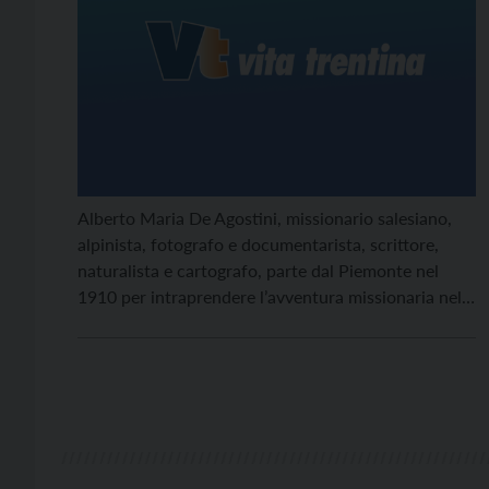
Alberto Maria De Agostini, missionario salesiano,
alpinista, fotografo e documentarista, scrittore,
naturalista e cartografo, parte dal Piemonte nel
1910 per intraprendere l’avventura missionaria nelle
Terre Magellaniche, quelle che sarebbero diventate
per lui una seconda casa, tanto da valergli il
soprannome di “Padre Patagonia”. La mostra a
Trento è un ideale viaggio nelle regioni sognate da
Don Bosco, il santo fondatore della Congregazione
Salesiana.