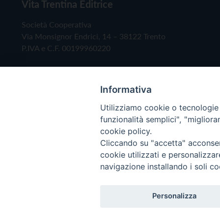
Vita Trentina Editrice
Società Cooperativa
Via Monsignor Endrici, 14 – 38122 Trento
P.IVA e C.F. 00199960220
Informativa
Utilizziamo cookie o tecnologie s
funzionalità semplici", "miglior
cookie policy.
Cliccando su "accetta" acconsent
Copyright © 2019 - Tutti i diritti riservati - Vita
cookie utilizzati e personalizza
navigazione installando i soli co
Privacy Policy
Personalizza