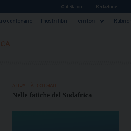
Chi Siamo
Redazione
stro centenario
I nostri libri
Territori
Rubric
ICA
ATTUALITÀ ECCLESIALE
Nelle fatiche del Sudafrica