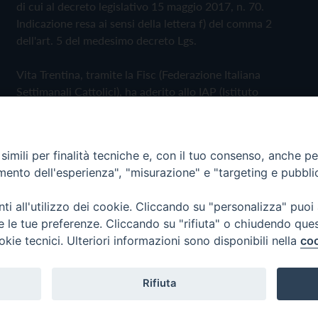
di cui al decreto legislativo 15 maggio 2017, n. 70.
Indicazione resa ai sensi della lettera f) del comma 2
dell'art. 5 del medesimo decreto Lgs.
Vita Trentina, tramite la Fisc (Federazione Italiana
Settimanali Cattolici), ha aderito allo IAP (Istituto
dell'Autodisciplina Pubblicitaria) accettando il Codice di
Autodisciplina della Comunicazione Commerciale
imili per finalità tecniche e, con il tuo consenso, anche per 
Privacy Policy
Cookie Policy
amento dell'esperienza", "misurazione" e "targeting e pubbli
i all'utilizzo dei cookie. Cliccando su "personalizza" puoi
 Trentina Editrice
re le tue preferenze. Cliccando su "rifiuta" o chiudendo que
okie tecnici. Ulteriori informazioni sono disponibili nella
coo
Rifiuta