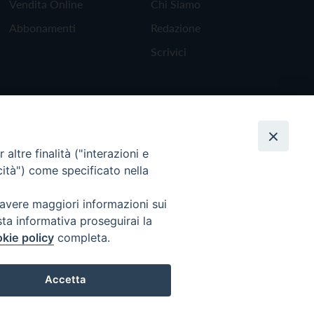
Vendita Online
Chi Siamo
Abbonamenti
Redazione
Scrivici
altre finalità ("interazioni e
cità") come specificato nella
 avere maggiori informazioni sui
sta informativa proseguirai la
kie policy
completa.
Torna all'inizio
Accetta