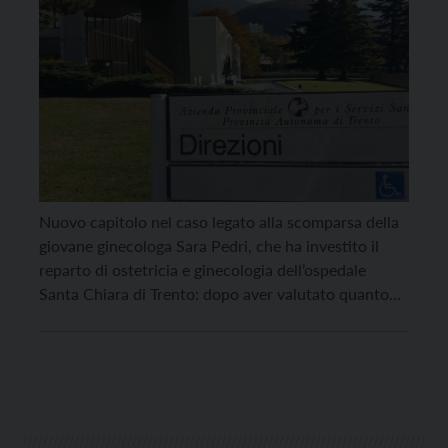
Nuovo capitolo nel caso legato alla scomparsa della
giovane ginecologa Sara Pedri, che ha investito il
reparto di ostetricia e ginecologia dell’ospedale
Santa Chiara di Trento: dopo aver valutato quanto
raccolto dalle commissioni incaricate di fare luce
sulla situazione, il Comitato dei garanti ha
confermato all’unanimità la legittimità della
decisione della Commissione di disciplina
dell’Azienda sanitaria, […]