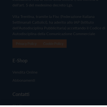
dell'art. 5 del medesimo decreto Lgs.
Vita Trentina, tramite la Fisc (Federazione Italiana
Settimanali Cattolici), ha aderito allo IAP (Istituto
dell'Autodisciplina Pubblicitaria) accettando il Codice di
Autodisciplina della Comunicazione Commerciale
Privacy Policy
Cookie Policy
E-Shop
Vendita Online
Abbonamenti
Contatti
Chi Siamo