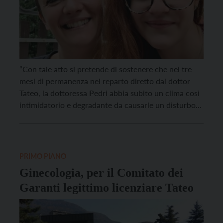
“Con tale atto si pretende di sostenere che nei tre
mesi di permanenza nel reparto diretto dal dottor
Tateo, la dottoressa Pedri abbia subito un clima così
intimidatorio e degradante da causarle un disturbo
traumatico da stress che, infine, avrebbe
determinato in lei la decisione di suicidarsi”. Scrive
così, lunedì 10 gennaio, Saverio Scuto, avvocato […]
PRIMO PIANO
Ginecologia, per il Comitato dei
Garanti legittimo licenziare Tateo