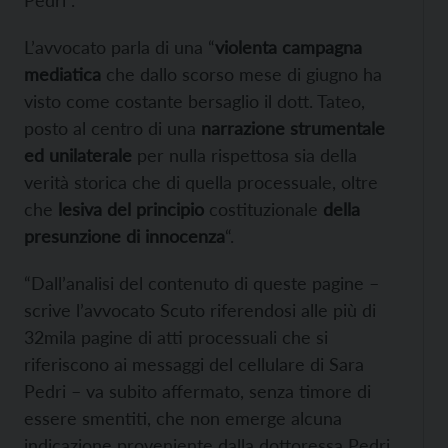
Pedri”.
L’avvocato parla di una “
violenta campagna
mediatica
che dallo scorso mese di giugno ha
visto come costante bersaglio il dott. Tateo,
posto al centro di una
narrazione strumentale
ed unilaterale
per nulla rispettosa sia della
verità storica che di quella processuale, oltre
che
lesiva del principio
costituzionale
della
presunzione di innocenza
“.
“Dall’analisi del contenuto di queste pagine –
scrive l’avvocato Scuto riferendosi alle più di
32mila pagine di atti processuali che si
riferiscono ai messaggi del cellulare di Sara
Pedri – va subito affermato, senza timore di
essere smentiti, che non emerge alcuna
indicazione proveniente dalla dottoressa Pedri,