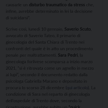
causarle un
disturbo traumatico da stress
che,
infine, avrebbe determinato in lei la decisione
di suicidarsi”.
Scrive così, lunedì 10 gennaio,
Saverio Scuto
,
avvocato di Saverio Tateo, il primario di
ginecologia del Santa Chiara di Trento nei
confronti del quale è in atto un procedimento
penale per maltrattamenti.
Sara Pedri
, la
ginecologa forlivese scomparsa a inizio marzo
2021, “si è ritrovata come un agnello in mezzo
ai lupi”, secondo il documento redatto dalla
psicologa Gabriella Marano e depositato in
procura lo scorso 28 dicembre (
qui articolo
). La
condizione di Sara nel reparto di ginecologia
dell’ospedale di Trento dove, secondo la
ricostruzione, avrebbe subito un
“quick