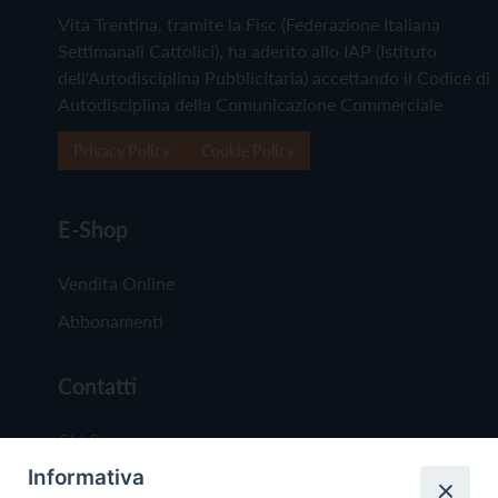
Vita Trentina, tramite la Fisc (Federazione Italiana
Settimanali Cattolici), ha aderito allo IAP (Istituto
dell'Autodisciplina Pubblicitaria) accettando il Codice di
Autodisciplina della Comunicazione Commerciale
Privacy Policy
Cookie Policy
E-Shop
Vendita Online
Abbonamenti
Contatti
Chi Siamo
Informativa
Redazione