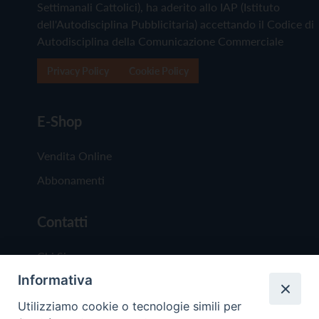
Settimanali Cattolici), ha aderito allo IAP (Istituto
dell'Autodisciplina Pubblicitaria) accettando il Codice di
Autodisciplina della Comunicazione Commerciale
Privacy Policy
Cookie Policy
E-Shop
Vendita Online
Abbonamenti
Contatti
Chi Siamo
Informativa
Redazione
Scrivici
Utilizziamo cookie o tecnologie simili per