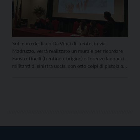
Sul muro del liceo Da Vinci di Trento, in via
Madruzzo, verrà realizzato un murale per ricordare
Fausto Tinelli (trentino d’origine) e Lorenzo Iannucci,
militanti di sinistra uccisi con otto colpi di pistola a
Milano il 18 marzo 1978, negli anni di piombo. Il
termine per iscriversi al contest per realizzare il
murale è stato […]