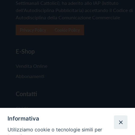
Settimanali Cattolici), ha aderito allo IAP (Istituto
dell'Autodisciplina Pubblicitaria) accettando il Codice di
Autodisciplina della Comunicazione Commerciale
Privacy Policy
Cookie Policy
E-Shop
Vendita Online
Abbonamenti
Contatti
Chi Siamo
Informativa
Redazione
Scrivici
Utilizziamo cookie o tecnologie simili per