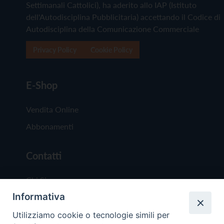
Settimanali Cattolici), ha aderito allo IAP (Istituto
dell'Autodisciplina Pubblicitaria) accettando il Codice di
Autodisciplina della Comunicazione Commerciale
Privacy Policy
Cookie Policy
E-Shop
Vendita Online
Abbonamenti
Contatti
Chi Siamo
Informativa
Redazione
Scrivici
Utilizziamo cookie o tecnologie simili per