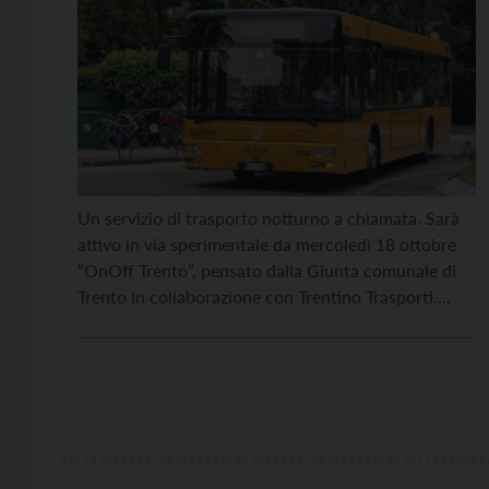
Un servizio di trasporto notturno a chiamata. Sarà
attivo in via sperimentale da mercoledì 18 ottobre
“OnOff Trento”, pensato dalla Giunta comunale di
Trento in collaborazione con Trentino Trasporti.
“OnOff Trento” sarà attivo il mercoledì, il giovedì, il
venerdì e il sabato dalle 23 alle 3 di notte e coprirà,
con due autobus da 15 […]