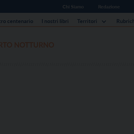
Chi Siamo
Redazione
stro centenario
I nostri libri
Territori
Rubric
RTO NOTTURNO