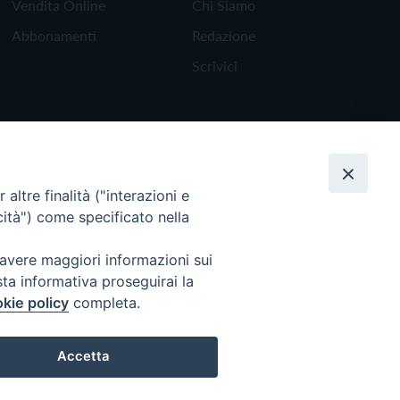
Vendita Online
Chi Siamo
Abbonamenti
Redazione
Scrivici
altre finalità ("interazioni e
cità") come specificato nella
 avere maggiori informazioni sui
sta informativa proseguirai la
kie policy
completa.
Torna all'inizio
Accetta