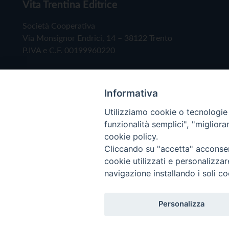
Vita Trentina Editrice
Società Cooperativa
Via Monsignor Endrici, 14 – 38122 Trento
P.IVA e C.F. 00199960220
Informativa
Utilizziamo cookie o tecnologie s
funzionalità semplici", "miglior
cookie policy.
Cliccando su "accetta" acconsent
Copyright © 2019 - Tutti i diritti riservati - Vita
cookie utilizzati e personalizza
navigazione installando i soli co
Privacy Policy
Personalizza