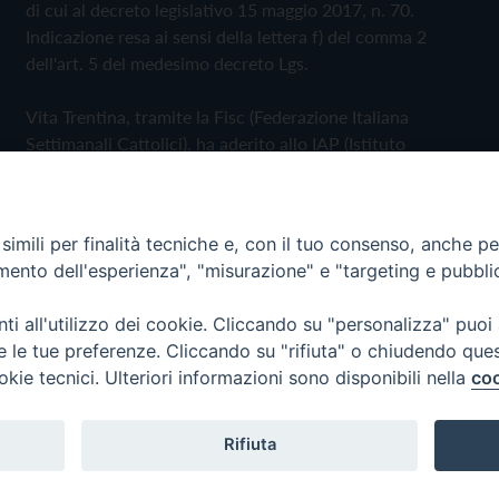
di cui al decreto legislativo 15 maggio 2017, n. 70.
Indicazione resa ai sensi della lettera f) del comma 2
dell'art. 5 del medesimo decreto Lgs.
Vita Trentina, tramite la Fisc (Federazione Italiana
Settimanali Cattolici), ha aderito allo IAP (Istituto
dell'Autodisciplina Pubblicitaria) accettando il Codice di
Autodisciplina della Comunicazione Commerciale
imili per finalità tecniche e, con il tuo consenso, anche per 
Privacy Policy
Cookie Policy
amento dell'esperienza", "misurazione" e "targeting e pubbli
i all'utilizzo dei cookie. Cliccando su "personalizza" puoi
 Trentina Editrice
re le tue preferenze. Cliccando su "rifiuta" o chiudendo que
okie tecnici. Ulteriori informazioni sono disponibili nella
coo
Rifiuta