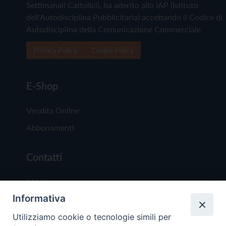
Settimanali Cattolici), ha aderito allo IAP (Istituto
dell'Autodisciplina Pubblicitaria) accettando il Codice di
Autodisciplina della Comunicazione Commerciale
Privacy Policy
Cookie Policy
E-Shop
Vendita Online
Abbonamenti
Contatti
Chi Siamo
Informativa
Redazione
Scrivici
Utilizziamo cookie o tecnologie simili per