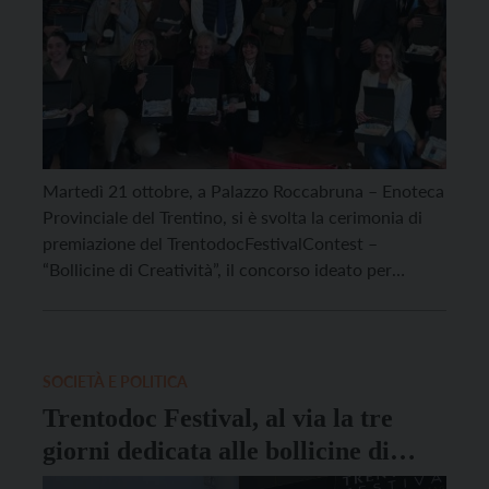
Martedì 21 ottobre, a Palazzo Roccabruna – Enoteca
Provinciale del Trentino, si è svolta la cerimonia di
premiazione del TrentodocFestivalContest –
“Bollicine di Creatività”, il concorso ideato per
valorizzare la cultura del Trentodoc, lo spumante
metodo classico di montagna. Dal 15 luglio al 15
ottobre 2025, ristoranti, hotel, agriturismi, enoteche
e bar di tutto il […]
SOCIETÀ E POLITICA
Trentodoc Festival, al via la tre
giorni dedicata alle bollicine di
montagna