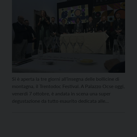
Si è aperta la tre giorni all’insegna delle bollicine di
montagna, il Trentodoc Festival. A Palazzo Ocse oggi,
venerdì 7 ottobre, è andata in scena una super
degustazione da tutto esaurito dedicata alle
“Bollicine Magnum, la grandezza della bottiglia e
come esalta il Trentodoc”. Hanno aperto la
manifestazione Gabriele Gorelli, primo e unico
“Master of […]