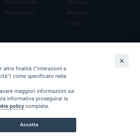
Vendita Online
Chi Siamo
Abbonamenti
Redazione
Scrivici
altre finalità ("interazioni e
cità") come specificato nella
 avere maggiori informazioni sui
sta informativa proseguirai la
kie policy
completa.
Torna all'inizio
Accetta