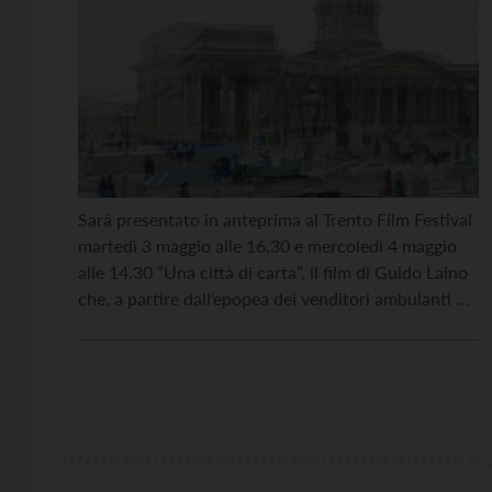
Sarà presentato in anteprima al Trento Film Festival
martedì 3 maggio alle 16.30 e mercoledì 4 maggio
alle 14.30 “Una città di carta“, il film di Guido Laino
che, a partire dall’epopea dei venditori ambulanti di
stampe d’arte partiti dal Tesino e arrivati in tutto il
mondo, si interroga sulla distanza, di tempo e di […]