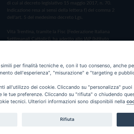
di cui al decreto legislativo 15 maggio 2017, n. 70.
Indicazione resa ai sensi della lettera f) del comma 2
dell'art. 5 del medesimo decreto Lgs.
Vita Trentina, tramite la Fisc (Federazione Italiana
Settimanali Cattolici), ha aderito allo IAP (Istituto
dell'Autodisciplina Pubblicitaria) accettando il Codice di
Autodisciplina della Comunicazione Commerciale
imili per finalità tecniche e, con il tuo consenso, anche per 
Privacy Policy
Cookie Policy
amento dell'esperienza", "misurazione" e "targeting e pubbli
i all'utilizzo dei cookie. Cliccando su "personalizza" puoi
 Trentina Editrice
re le tue preferenze. Cliccando su "rifiuta" o chiudendo que
okie tecnici. Ulteriori informazioni sono disponibili nella
coo
Rifiuta