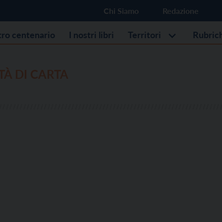
Chi Siamo
Redazione
stro centenario
I nostri libri
Territori
Rubric
TÀ DI CARTA