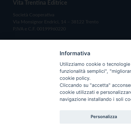
Vita Trentina Editrice
Società Cooperativa
Via Monsignor Endrici, 14 – 38122 Trento
P.IVA e C.F. 00199960220
Informativa
Utilizziamo cookie o tecnologie s
funzionalità semplici", "miglior
cookie policy.
Cliccando su "accetta" acconsent
Copyright © 2019 - Tutti i diritti riservati - Vita
cookie utilizzati e personalizza
navigazione installando i soli co
Privacy Policy
Personalizza