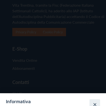
Vita Trentina, tramite la Fisc (Federazione Italiana
Settimanali Cattolici), ha aderito allo IAP (Istituto
dell'Autodisciplina Pubblicitaria) accettando il Codice di
Autodisciplina della Comunicazione Commerciale
Privacy Policy
Cookie Policy
E-Shop
Vendita Online
Abbonamenti
Contatti
Chi Siamo
Informativa
Redazione