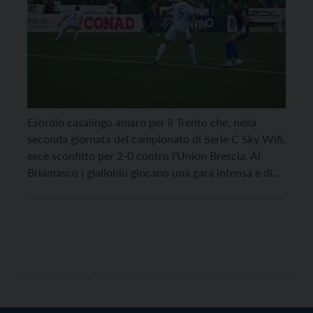
Esordio casalingo amaro per il Trento che, nella
seconda giornata del campionato di Serie C Sky Wifi,
esce sconfitto per 2-0 contro l’Union Brescia. Al
Briamasco i gialloblù giocano una gara intensa e di
grande personalità, ma i lombardi riescono a
capitalizzare al meglio le occasioni e ad imporsi
grazie alle reti di Maistrello e […]