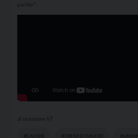
partite”.
di
redazione VT
#CALCIO
#TRENTO CALCIO
#UNION