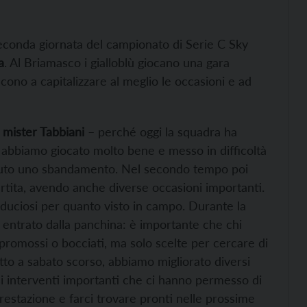
econda giornata del campionato di Serie C Sky
a
. Al Briamasco i gialloblù giocano una gara
cono a capitalizzare al meglio le occasioni e ad
mister Tabbiani
– perché oggi la squadra ha
 abbiamo giocato molto bene e messo in difficoltà
 avuto uno sbandamento. Nel secondo tempo poi
artita, avendo anche diverse occasioni importanti.
duciosi per quanto visto in campo. Durante la
è entrato dalla panchina: è importante che chi
promossi o bocciati, ma solo scelte per cercare di
etto a sabato scorso, abbiamo migliorato diversi
rsi interventi importanti che ci hanno permesso di
restazione e farci trovare pronti nelle prossime