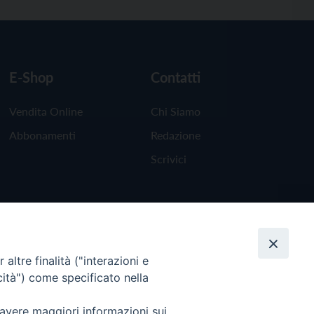
E-Shop
Contatti
Vendita Online
Chi Siamo
Abbonamenti
Redazione
Scrivici
altre finalità ("interazioni e
cità") come specificato nella
 avere maggiori informazioni sui