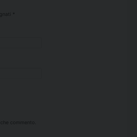
egnati
*
ta che commento.