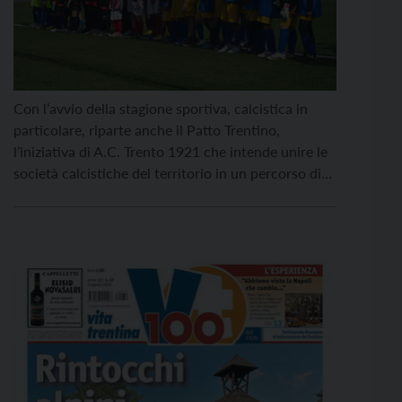
Con l’avvio della stagione sportiva, calcistica in
particolare, riparte anche il Patto Trentino,
l’iniziativa di A.C. Trento 1921 che intende unire le
società calcistiche del territorio in un percorso di
crescita, formazione e condivisione, offrendo
strumenti pratici e aggiornati a tecnici e dirigenti,
esperienze di qualità ai giovani calciatori e
consolidando un modello di gioco […]