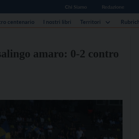
Chi Siamo
Redazione
stro centenario
I nostri libri
Territori
Rubric
salingo amaro: 0-2 contro