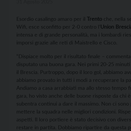
31 Agosto 2025
Esordio casalingo amaro per il
Trento
che, nella s
Wifi, esce sconfitto per 2-0 contro l’
Union Bresci
intensa e di grande personalità, ma i lombardi ries
imporsi grazie alle reti di Maistrello e Cisco.
“Dispiace molto per il risultato finale – commenta
disputato una buona gara. Nei primi 20-25 minuti
il Brescia. Purtroppo, dopo il loro gol, abbiamo
abbiamo provato in tutti i modi a recuperare la p
Andiamo a casa arrabbiati ma allo stesso tempo fi
gara, ho visto anche delle buone risposte da chi 
subentra continui a dare il massimo. Non ci sono 
mettere la squadra nelle migliori condizioni. Risp
aspetti. Il loro portiere è stato decisivo con dive
restare in partita. Dobbiamo ripartire da questa p