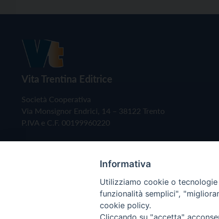
Vita Trentina Editrice
Società Cooperativa
Via Monsignor Endrici, 14 – 38122 Trento
P.IVA e C.F. 00199960220
Informativa
Utilizziamo cookie o tecnologie s
funzionalità semplici", "miglior
cookie policy.
Cliccando su "accetta" acconsent