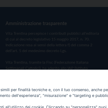
Amministrazione trasparente
Vita Trentina percepisce i contributi pubblici all'editoria
di cui al decreto legislativo 15 maggio 2017, n. 70.
Indicazione resa ai sensi della lettera f) del comma 2
dell'art. 5 del medesimo decreto Lgs.
Vita Trentina, tramite la Fisc (Federazione Italiana
Settimanali Cattolici), ha aderito allo IAP (Istituto
dell'Autodisciplina Pubblicitaria) accettando il Codice di
Autodisciplina della Comunicazione Commerciale
imili per finalità tecniche e, con il tuo consenso, anche per 
Privacy Policy
Cookie Policy
amento dell'esperienza", "misurazione" e "targeting e pubbli
i all'utilizzo dei cookie. Cliccando su "personalizza" puoi