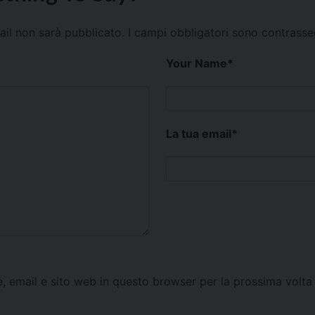
mail non sarà pubblicato.
I campi obbligatori sono contrass
Your Name
*
La tua email
*
e, email e sito web in questo browser per la prossima vol