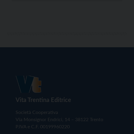
potuto aggiornarsi su una molteplicità di argomenti
culturali, ma anche impegnarsi in attività fisiche. Era
stata la Scuola Superiore […]
Vita Trentina Editrice
Società Cooperativa
Via Monsignor Endrici, 14 – 38122 Trento
P.IVA e C.F. 00199960220