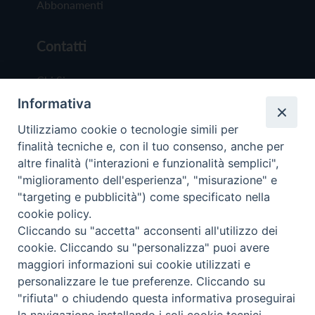
Abbonamenti
Contatti
Chi Siamo
Informativa
Redazione
Scrivici
Utilizziamo cookie o tecnologie simili per
finalità tecniche e, con il tuo consenso, anche per
altre finalità ("interazioni e funzionalità semplici",
"miglioramento dell'esperienza", "misurazione" e
"targeting e pubblicità") come specificato nella
cookie policy.
Copyright © 2019 - Tutti i diritti riservati - Vit
Cliccando su "accetta" acconsenti all'utilizzo dei
Trentina Editrice
cookie. Cliccando su "personalizza" puoi avere
maggiori informazioni sui cookie utilizzati e
Privacy Policy
personalizzare le tue preferenze. Cliccando su
Torna all'inizi
"rifiuta" o chiudendo questa informativa proseguirai