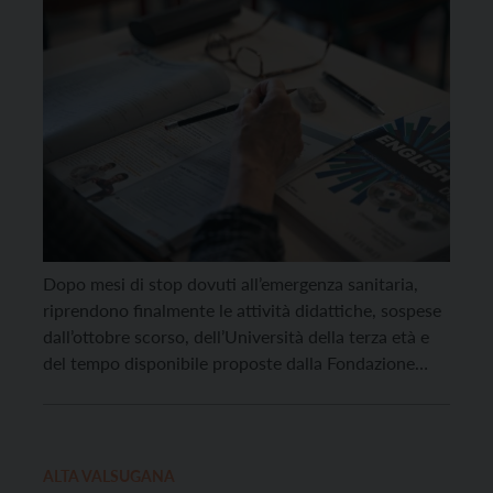
Dopo mesi di stop dovuti all’emergenza sanitaria,
riprendono finalmente le attività didattiche, sospese
dall’ottobre scorso, dell’Università della terza età e
del tempo disponibile proposte dalla Fondazione
Franco Demarchi. La prima uscita si svolgerà già
domani e vedrà il coinvolgimento del gruppo UTETD
della sede di Trambileno, per il primo di una serie di
tre appuntamenti […]
ALTA VALSUGANA