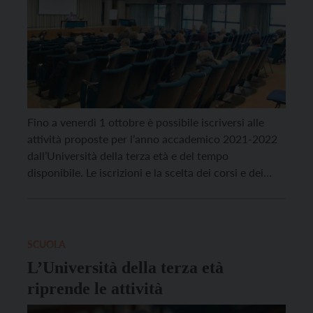
Fino a venerdì 1 ottobre è possibile iscriversi alle
attività proposte per l’anno accademico 2021-2022
dall’Università della terza età e del tempo
disponibile. Le iscrizioni e la scelta dei corsi e dei
laboratori programmati, svolti in presenza e/o online
a partire dall’11 ottobre, si effettuano nella sede
della Fondazione Franco Demarchi in piazza Santa
Maria […]
SCUOLA
L’Università della terza età
riprende le attività