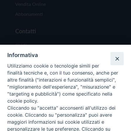
Vendita Online
Abbonamenti
Contatti
Chi Siamo
Informativa
Redazione
Scrivici
Utilizziamo cookie o tecnologie simili per
finalità tecniche e, con il tuo consenso, anche per
altre finalità ("interazioni e funzionalità semplici",
"miglioramento dell'esperienza", "misurazione" e
"targeting e pubblicità") come specificato nella
cookie policy.
Copyright © 2019 - Tutti i diritti riservati - Vit
Cliccando su "accetta" acconsenti all'utilizzo dei
Trentina Editrice
cookie. Cliccando su "personalizza" puoi avere
maggiori informazioni sui cookie utilizzati e
Privacy Policy
personalizzare le tue preferenze. Cliccando su