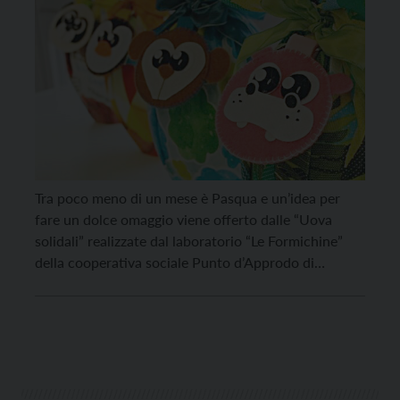
Tra poco meno di un mese è Pasqua e un’idea per
fare un dolce omaggio viene offerto dalle “Uova
solidali” realizzate dal laboratorio “Le Formichine”
della cooperativa sociale Punto d’Approdo di
Rovereto. “L’iniziativa sta diventando una tradizione
per le festività pasquali – spiega il responsabile Gian
Luca Magagni – e si esprime negli animaletti
coloratissimi […]