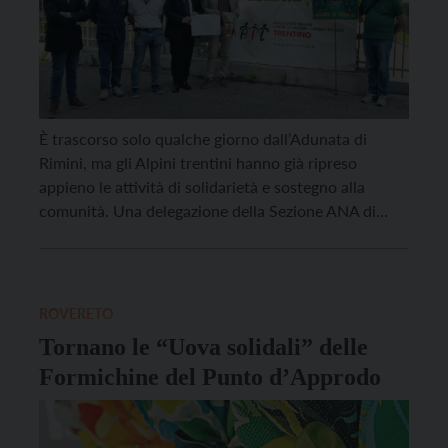
È trascorso solo qualche giorno dall’Adunata di
Rimini, ma gli Alpini trentini hanno già ripreso
appieno le attività di solidarietà e sostegno alla
comunità. Una delegazione della Sezione ANA di
Trento guidata dal presidente Paolo Frizzi è stata
infatti accolta alla sede AIL del Trentino,
l’associazione che da anni si batte nella lotta alle
leucemie. […]
ROVERETO
Tornano le “Uova solidali” delle
Formichine del Punto d’Approdo