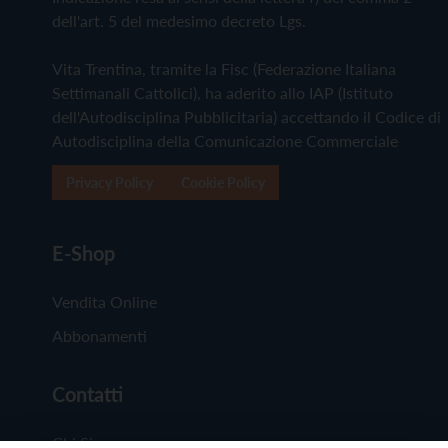
dell'art. 5 del medesimo decreto Lgs.
Vita Trentina, tramite la Fisc (Federazione Italiana
Settimanali Cattolici), ha aderito allo IAP (Istituto
dell'Autodisciplina Pubblicitaria) accettando il Codice di
Autodisciplina della Comunicazione Commerciale
Privacy Policy
Cookie Policy
E-Shop
Vendita Online
Abbonamenti
Contatti
Chi Siamo