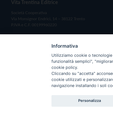
Vita Trentina Editrice
Società Cooperativa
Via Monsignor Endrici, 14 – 38122 Trento
P.IVA e C.F. 00199960220
Informativa
Utilizziamo cookie o tecnologie s
funzionalità semplici", "miglior
cookie policy.
Cliccando su "accetta" acconsent
Copyright © 2019 - Tutti i diritti riservati - Vita
cookie utilizzati e personalizza
navigazione installando i soli co
Privacy Policy
Personalizza