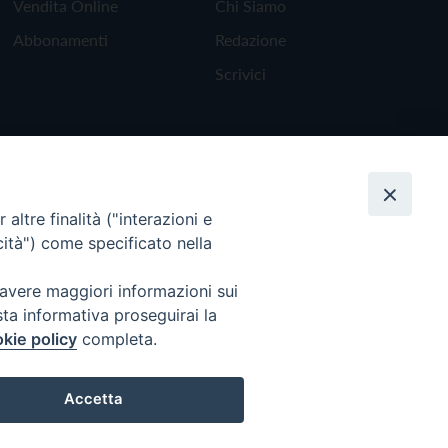
Vendita Online
Chi Siamo
Abbonamenti
Redazione
Scrivici
altre finalità ("interazioni e
cità") come specificato nella
 avere maggiori informazioni sui
sta informativa proseguirai la
kie policy
completa.
Torna all'inizio
Accetta