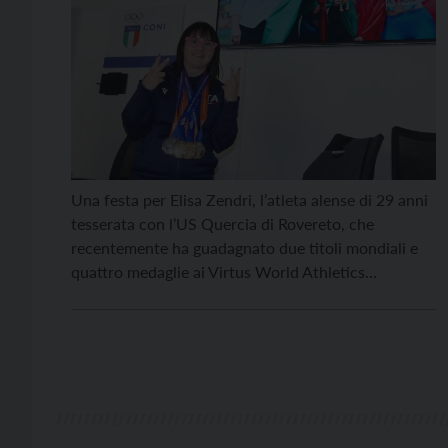
Una festa per Elisa Zendri, l’atleta alense di 29 anni
tesserata con l’US Quercia di Rovereto, che
recentemente ha guadagnato due titoli mondiali e
quattro medaglie ai Virtus World Athletics
Championship che si sono svolti a Brisbane, in
Australia. Il momento celebrativo si è svolto presso
la casa dello sport di Trento, dove hanno sede […]