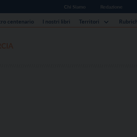
Chi Siamo
Redazione
stro centenario
I nostri libri
Territori
Rubric
RCIA