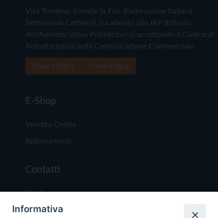
Vita Trentina, tramite la Fisc (Federazione Italiana
Settimanali Cattolici), ha aderito allo IAP (Istituto
dell'Autodisciplina Pubblicitaria) accettando il Codice di
Autodisciplina della Comunicazione Commerciale
Privacy Policy
Cookie Policy
E-Shop
Vendita Online
Abbonamenti
Contatti
Chi Siamo
Informativa
Redazione