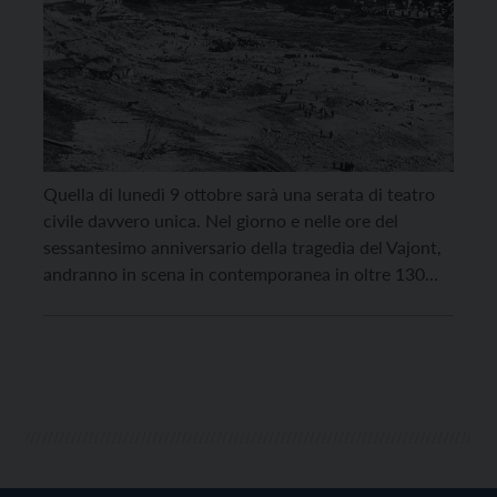
Quella di lunedì 9 ottobre sarà una serata di teatro
civile davvero unica. Nel giorno e nelle ore del
sessantesimo anniversario della tragedia del Vajont,
andranno in scena in contemporanea in oltre 130
teatri italiani ed esteri altrettanti spettacoli
accomunati dal titolo “VajontS 23 per una Orazione
Civile Corale”, che proporranno allestimenti diversi
su un canovaccio di […]