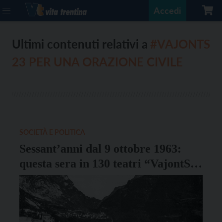
Accedi
Ultimi contenuti relativi a
#VAJONTS
23 PER UNA ORAZIONE CIVILE
SOCIETÀ E POLITICA
Sessant’anni dal 9 ottobre 1963:
questa sera in 130 teatri “VajontS
23 per una Orazione Civile Corale”