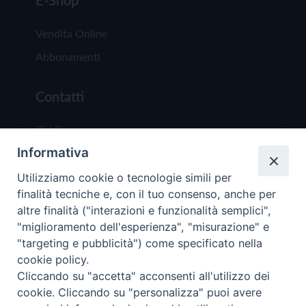
Vendita Online
Abbonamenti
Contatti
Chi Siamo
Informativa
Redazione
Scrivici
Utilizziamo cookie o tecnologie simili per
finalità tecniche e, con il tuo consenso, anche per
altre finalità ("interazioni e funzionalità semplici",
"miglioramento dell'esperienza", "misurazione" e
"targeting e pubblicità") come specificato nella
cookie policy.
Copyright © 2019 - Tutti i diritti riservati - Vit
Cliccando su "accetta" acconsenti all'utilizzo dei
Trentina Editrice
cookie. Cliccando su "personalizza" puoi avere