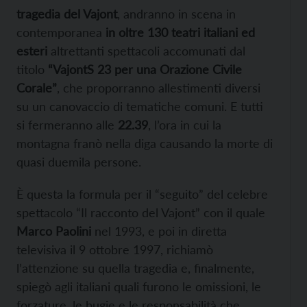
tragedia del Vajont
, andranno in scena in
contemporanea
in oltre 130 teatri italiani ed
esteri
altrettanti spettacoli accomunati dal
titolo
“VajontS 23 per una Orazione Civile
Corale”
, che proporranno allestimenti diversi
su un canovaccio di tematiche comuni. E tutti
si fermeranno alle
22.39
, l’ora in cui la
montagna franò nella diga causando la morte di
quasi duemila persone.
È questa la formula per il “seguito” del celebre
spettacolo “Il racconto del Vajont” con il quale
Marco Paolini
nel 1993, e poi in diretta
televisiva il 9 ottobre 1997, richiamò
l’attenzione su quella tragedia e, finalmente,
spiegò agli italiani quali furono le omissioni, le
forzature, le bugie e le responsabilità che