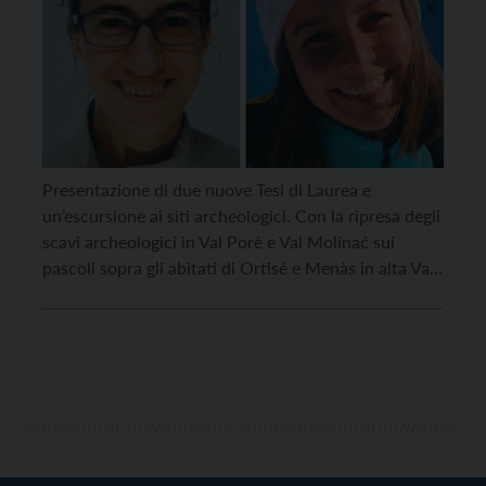
Presentazione di due nuove Tesi di Laurea e
un’escursione ai siti archeologici. Con la ripresa degli
scavi archeologici in Val Porè e Val Molinać sui
pascoli sopra gli abitati di Ortisé e Menàs in alta Val
di Sole (Progetto ALPES), riprendono anche una serie
di attività collaterali programmate qualche anno fa e
rimaste in sospeso […]