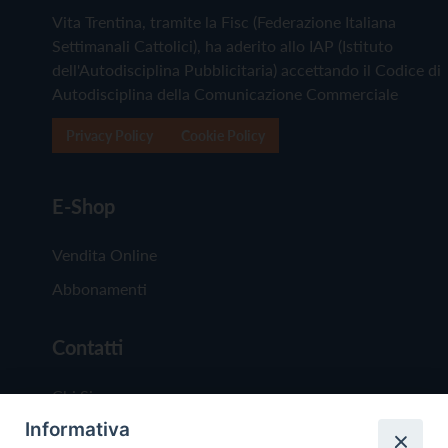
Vita Trentina, tramite la Fisc (Federazione Italiana
Settimanali Cattolici), ha aderito allo IAP (Istituto
dell'Autodisciplina Pubblicitaria) accettando il Codice di
Autodisciplina della Comunicazione Commerciale
Privacy Policy
Cookie Policy
E-Shop
Vendita Online
Abbonamenti
Contatti
Chi Siamo
Informativa
Redazione