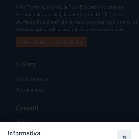
Vita Trentina, tramite la Fisc (Federazione Italiana
Settimanali Cattolici), ha aderito allo IAP (Istituto
dell'Autodisciplina Pubblicitaria) accettando il Codice di
Autodisciplina della Comunicazione Commerciale
Privacy Policy
Cookie Policy
E-Shop
Vendita Online
Abbonamenti
Contatti
Chi Siamo
Informativa
Redazione