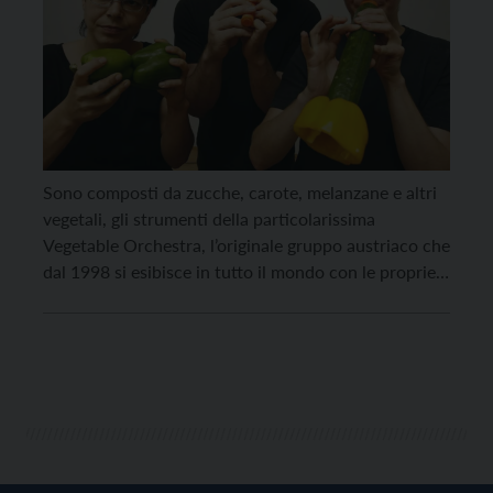
Sono composti da zucche, carote, melanzane e altri
vegetali, gli strumenti della particolarissima
Vegetable Orchestra, l’originale gruppo austriaco che
dal 1998 si esibisce in tutto il mondo con le proprie
creazioni che suonerà, per la seconda volta in
Trentino, all’Arboreto di Arco domenica 21 agosto
alle 21. Il concerto, a ingresso gratuito, è organizzato
dal […]