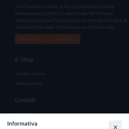
Vita Trentina, tramite la Fisc (Federazione Italiana
Settimanali Cattolici), ha aderito allo IAP (Istituto
dell'Autodisciplina Pubblicitaria) accettando il Codice di
Autodisciplina della Comunicazione Commerciale
Privacy Policy
Cookie Policy
E-Shop
Vendita Online
Abbonamenti
Contatti
Chi Siamo
Informativa
Redazione