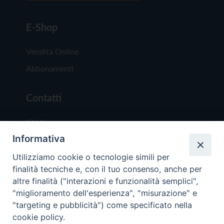
E-Shop
Vendita Online
Abbonamenti
Contatti
Chi Siamo
Informativa
Redazione
Scrivici
Utilizziamo cookie o tecnologie simili per
finalità tecniche e, con il tuo consenso, anche per
altre finalità ("interazioni e funzionalità semplici",
"miglioramento dell'esperienza", "misurazione" e
"targeting e pubblicità") come specificato nella
cookie policy.
Copyright © 2019 - Tutti i diritti riservati - Vit