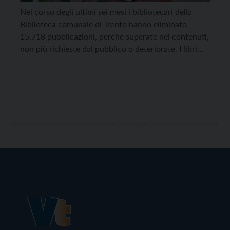
Nel corso degli ultimi sei mesi i bibliotecari della
Biblioteca comunale di Trento hanno eliminato
15.718 pubblicazioni, perché superate nei contenuti,
non più richieste dal pubblico o deteriorate. I libri
saranno in vendita a partire da martedì 3 maggio al
piano terreno della Biblioteca centrale, con accesso
da Passaggio Peterlongo 5, da lunedì a venerdì […]