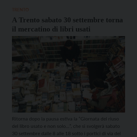
giorno del convegno la presentazione della
situazione complessiva delle 64 Famiglie
TRENTO
Cooperative, che associano circa […]
A Trento sabato 30 settembre torna
il mercatino di libri usati
Ritorna dopo la pausa estiva la “Giornata del riuso
del libro usato e non solo…”, che si svolgerà sabato
30 settembre dalle 8 alle 18 sotto i portici di via del