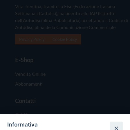
Vita Trentina, tramite la Fisc (Federazione Italiana
Settimanali Cattolici), ha aderito allo IAP (Istituto
dell'Autodisciplina Pubblicitaria) accettando il Codice di
Autodisciplina della Comunicazione Commerciale
Privacy Policy
Cookie Policy
E-Shop
Vendita Online
Abbonamenti
Contatti
Chi Siamo
Informativa
Redazione