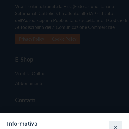
Vita Trentina, tramite la Fisc (Federazione Italiana
Settimanali Cattolici), ha aderito allo IAP (Istituto
dell'Autodisciplina Pubblicitaria) accettando il Codice di
Autodisciplina della Comunicazione Commerciale
Privacy Policy
Cookie Policy
E-Shop
Vendita Online
Abbonamenti
Contatti
Chi Siamo
Informativa
Redazione