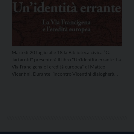
Martedì 20 luglio alle 18 la Biblioteca civica “G.
Tartarotti” presenterà il libro “Un’identità errante. La
Via Francigena e l’eredità europea” di Matteo
Vicentini. Durante l’incontro Vicentini dialogherà
con Irene Matassoni di Abc Irifor del Trentino e le
sue “compagne di cammino” Eva Boneccher, Angela
Caldini e Gemma Toniolli. Il dibattito sarà in Sala Belli
di […]