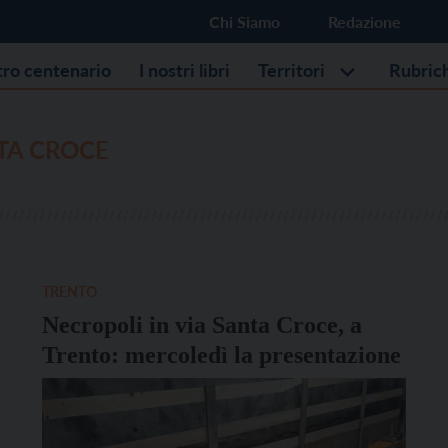
Chi Siamo
Redazione
stro centenario
I nostri libri
Territori
Rubric
TA CROCE
TRENTO
Necropoli in via Santa Croce, a
Trento: mercoledì la presentazione