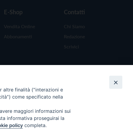
E-Shop
Contatti
Vendita Online
Chi Siamo
Abbonamenti
Redazione
Scrivici
altre finalità ("interazioni e
cità") come specificato nella
 avere maggiori informazioni sui
sta informativa proseguirai la
kie policy
completa.