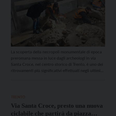
La scoperta della necropoli monumentale di epoca
preromana messa in luce dagli archeologi in via
Santa Croce, nel centro storico di Trento, è uno dei
ritrovamenti più significativi effettuati negli ultimi
decenni nel nostro territorio. Il sito sarà presentato
al pubblico mercoledì 27 agosto alle 18 al Castello
del Buonconsiglio, in sala Gerola. All’incontro
interverrà […]
TRENTO
Via Santa Croce, presto una nuova
ciclabile che partirà da piazza