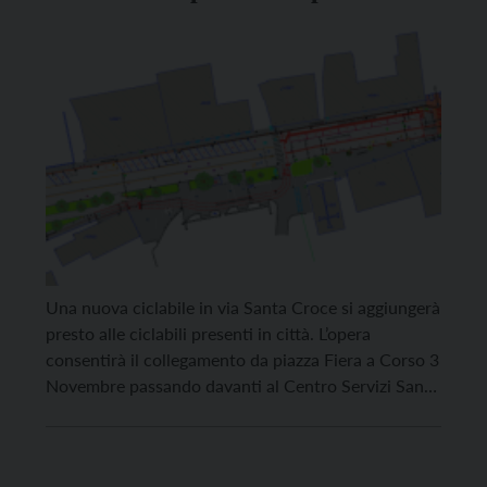
Fiera
Una nuova ciclabile in via Santa Croce si aggiungerà
presto alle ciclabili presenti in città. L’opera
consentirà il collegamento da piazza Fiera a Corso 3
Novembre passando davanti al Centro Servizi Santa
Chiara. L’inizio lavori, che dureranno circa 4 mesi, è
previsto nella primavera del prossimo anno. Una
ciclabile che risponde alle esigenze emerse dal […]