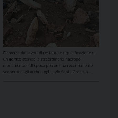
È emersa dai lavori di restauro e riqualificazione di
un edifico storico la straordinaria necropoli
monumentale di epoca preromana recentemente
scoperta dagli archeologi in via Santa Croce, a
Trento. Si tratta di una nuova, avvincente pagina
che arricchisce la storia più antica della città: la
scoperta della necropoli monumentale apre infatti
nuovi scenari e suggestive […]