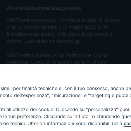
Amministrazione trasparente
Vita Trentina percepisce i contributi pubblici all'editoria
di cui al decreto legislativo 15 maggio 2017, n. 70.
Indicazione resa ai sensi della lettera f) del comma 2
dell'art. 5 del medesimo decreto Lgs.
Vita Trentina, tramite la Fisc (Federazione Italiana
Settimanali Cattolici), ha aderito allo IAP (Istituto
dell'Autodisciplina Pubblicitaria) accettando il Codice di
Autodisciplina della Comunicazione Commerciale
imili per finalità tecniche e, con il tuo consenso, anche per 
Privacy Policy
Cookie Policy
amento dell'esperienza", "misurazione" e "targeting e pubbli
i all'utilizzo dei cookie. Cliccando su "personalizza" puoi
 Trentina Editrice
re le tue preferenze. Cliccando su "rifiuta" o chiudendo que
okie tecnici. Ulteriori informazioni sono disponibili nella
coo