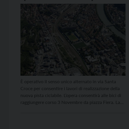
nuova pista ciclabile
È operativo il senso unico alternato in via Santa
Croce per consentire i lavori di realizzazione della
nuova pista ciclabile. L’opera consentirà alle bici di
raggiungere corso 3 Novembre da piazza Fiera. La
ciclabile, che rientra rientra nell’itinerario prioritario
“Mattarello – Trento Centro – Lavis”, risponde alle
esigenze, emerse dal Biciplan, di potenziare e dare