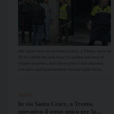
Nel tabacchino di via Santa Croce, a Trento, verso le
10 si è verificata una rissa tra quattro persone di
origine straniera, due marocchini e due albanesi,
che sono stati prontamente fermati dalle forze
dell’ordine. Uno di loro è rimasto ferito, parrebbe
non in modo grave. Al vaglio delle forze dell’ordine –
sono intervenuti in […]
TRENTO
In via Santa Croce, a Trento,
operativo il senso unico per la