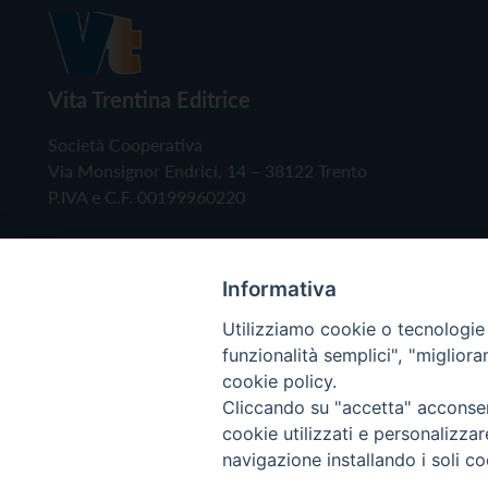
Vita Trentina Editrice
Società Cooperativa
Via Monsignor Endrici, 14 – 38122 Trento
P.IVA e C.F. 00199960220
Informativa
Utilizziamo cookie o tecnologie s
funzionalità semplici", "miglior
cookie policy.
Cliccando su "accetta" acconsent
Copyright © 2019 - Tutti i diritti riservati - Vita
cookie utilizzati e personalizza
navigazione installando i soli co
Privacy Policy