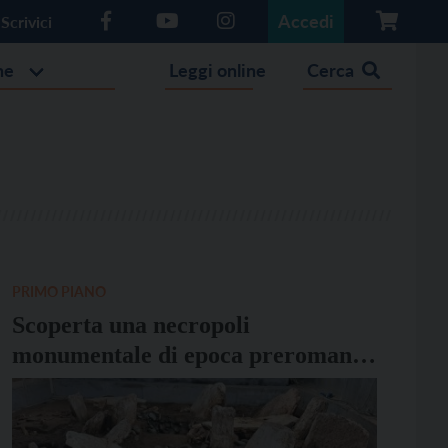
Accedi
Scrivici
he
Leggi online
Cerca
PRIMO PIANO
Scoperta una necropoli
monumentale di epoca preromana
nel centro storico di Trento