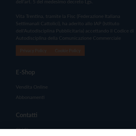
dell'art. 5 del medesimo decreto Lgs.
Vita Trentina, tramite la Fisc (Federazione Italiana
Settimanali Cattolici), ha aderito allo IAP (Istituto
dell'Autodisciplina Pubblicitaria) accettando il Codice di
Autodisciplina della Comunicazione Commerciale
Privacy Policy
Cookie Policy
E-Shop
Vendita Online
Abbonamenti
Contatti
Chi Siamo