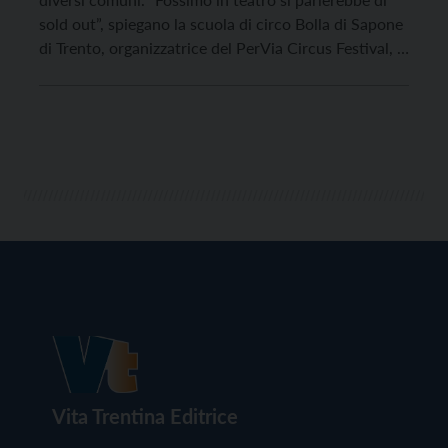
sold out”, spiegano la scuola di circo Bolla di Sapone
di Trento, organizzatrice del PerVia Circus Festival, la
manifestazione di arti circensi che, iniziata martedì
12 luglio, proseguirà fino a domenica 17 nella conca
del Tesino. “Ma le […]
Vita Trentina Editrice