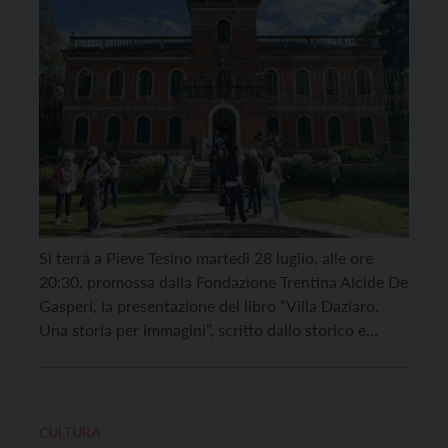
Si terrà a Pieve Tesino martedì 28 luglio, alle ore
20:30, promossa dalla Fondazione Trentina Alcide De
Gasperi, la presentazione del libro “Villa Daziaro.
Una storia per immagini”, scritto dallo storico e
collaboratore scientifico del Museo Per Via
Alessandro Paris e alla presenza di Elvira
D’Alessandro Gaudenzi, ultima proprietaria della
Villa e presidente onoraria della Fondazione […]
CULTURA