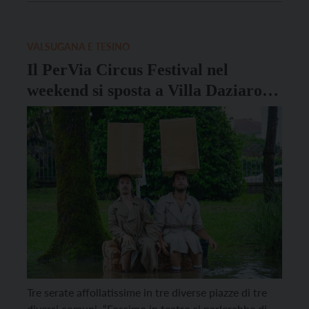
culturali e laboratori per bambini, Il coraggio di
scegliere ha l’obiettivo di creare piccole occasioni […]
VALSUGANA E TESINO
Il PerVia Circus Festival nel
weekend si sposta a Villa Daziaro di
Pieve Tesino
Tre serate affollatissime in tre diverse piazze di tre
diversi comuni. “Fossimo in teatro si parlerebbe di