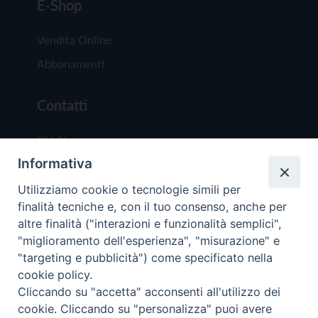
E-Shop
Vendita Online
Abbonamenti
Contatti
Chi Siamo
Informativa
Redazione
Scrivici
Utilizziamo cookie o tecnologie simili per
finalità tecniche e, con il tuo consenso, anche per
altre finalità ("interazioni e funzionalità semplici",
"miglioramento dell'esperienza", "misurazione" e
"targeting e pubblicità") come specificato nella
cookie policy.
Copyright © 2019 - Tutti i diritti riservati - Vit
Cliccando su "accetta" acconsenti all'utilizzo dei
Trentina Editrice
cookie. Cliccando su "personalizza" puoi avere