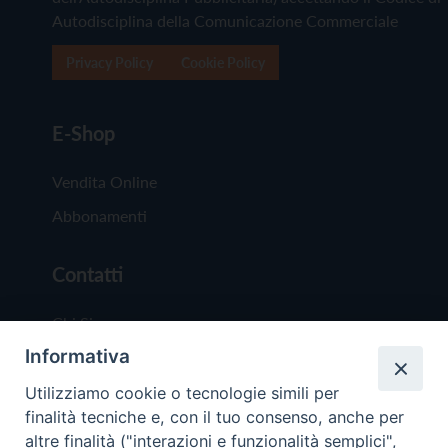
Autodisciplina della Comunicazione Commerciale
Privacy Policy
Cookie Policy
E-Shop
Vendita Online
Abbonamenti
Contatti
Chi Siamo
Informativa
Redazione
Scrivici
Utilizziamo cookie o tecnologie simili per
finalità tecniche e, con il tuo consenso, anche per
altre finalità ("interazioni e funzionalità semplici",