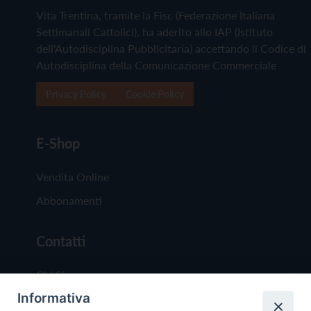
Vita Trentina, tramite la Fisc (Federazione Italiana
Settimanali Cattolici), ha aderito allo IAP (Istituto
dell'Autodisciplina Pubblicitaria) accettando il Codice di
Autodisciplina della Comunicazione Commerciale
Privacy Policy
Cookie Policy
E-Shop
Vendita Online
Abbonamenti
Contatti
Chi Siamo
Informativa
Redazione