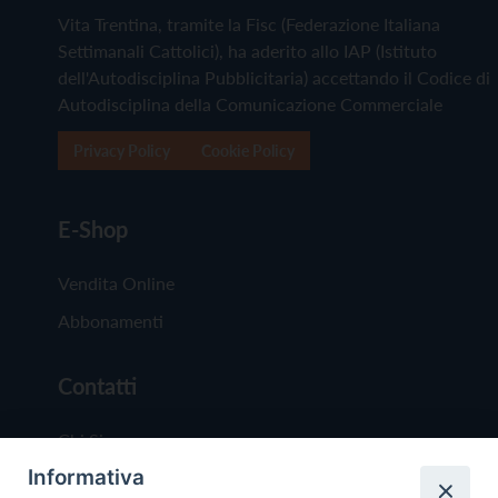
Vita Trentina, tramite la Fisc (Federazione Italiana
Settimanali Cattolici), ha aderito allo IAP (Istituto
dell'Autodisciplina Pubblicitaria) accettando il Codice di
Autodisciplina della Comunicazione Commerciale
Privacy Policy
Cookie Policy
E-Shop
Vendita Online
Abbonamenti
Contatti
Chi Siamo
Informativa
Redazione